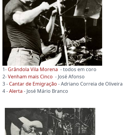
1-
Grândola Vila Morena
- todos em coro
2-
Venham mais Cinco
- José Afonso
3 -
Cantar de Emigração
- Adriano Correia de Oliveira
4 -
Alerta
- José Mário Branco