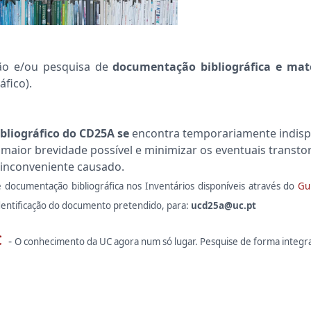
ção e/ou pesquisa de
documentação bibliográfica e mat
áfico).
bliográfico do CD25A se
encontra temporariamente indispo
 maior brevidade possível e minimizar os eventuais transto
inconveniente causado.
e documentação bibliográfica nos Inventários disponíveis através do
Gu
identificação do documento pretendido, para:
ucd25a@uc.pt
C
-
O conhecimento da UC agora num só lugar.
Pesquise de forma integra