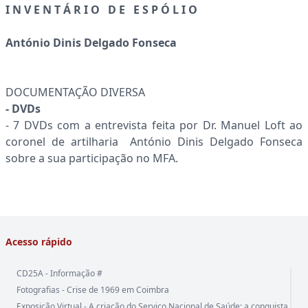
I N V E N T Á R I O D E E S P Ó L I O
António Dinis Delgado Fonseca
DOCUMENTAÇÃO DIVERSA
- DVDs
- 7 DVDs com a entrevista feita por Dr. Manuel Loft ao
coronel de artilharia António Dinis Delgado Fonseca
sobre a sua participação no MFA.
Acesso rápido
CD25A - Informação #
Fotografias - Crise de 1969 em Coimbra
Exposição Virtual - A criação do Serviço Nacional de Saúde: a conquista