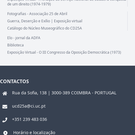
de um direito (1974-1979)
Fotografias - Associação 25 de Abril
Guerra, Deserção e Exílio | Exposição virtual
Catálogo do Núcleo Museográfico do CD25A
Elo - jornal da ADFA
Biblioteca
Exposição Virtual - O III Congresso da Oposição Democrática (1973)
CONTACTOS
Rua da Sofia, 138 | 3000-389 COIMBRA - PORTUGAL
ucd25a@ci.uc.pt
+351 239 483 036
Horário e localização