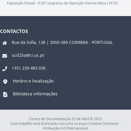
Exposição Virtual - O III Congresso da Oposição Democrática (1973)
CONTACTOS
Rua da Sofia, 138 | 3000-389 COIMBRA - PORTUGAL
ucd25a@ci.uc.pt
+351 239 483 036
Horário e localização
Biblioteca informações
Centro de Documentação 25 de Abril © 2022
Este trabalho está licenciado com uma Licença Creative Commons -
Atribuição 4.0 Internacional