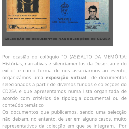
Por ocasião do colóquio "O (AS)SALTO
DA MEMÓRIA:
Histórias, narrativas e silenciamentos da Desercao e do
exílio" e como forma de nos associarmos ao evento,
organizámos uma
exposição virtual
de documentos
selecionados a partir de diversos fundos e colecções do
CD25A e que apresentamos numa lista organizada de
acordo com critérios de tipologia documental ou de
conteúdo temático
Os documentos que publicamos, sendo uma selecção
não deixam, no entanto, de ser em alguns casos, muito
representativos da colecção em que se integram. Por