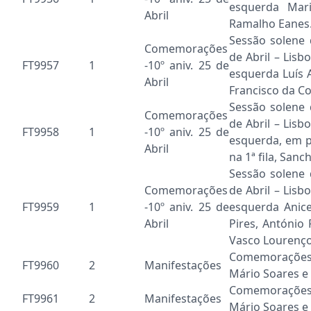
esquerda Mari
Abril
Ramalho Eanes
Sessão solene
Comemorações
de Abril – Lisb
FT9957
1
-10º aniv. 25 de
esquerda Luís 
Abril
Francisco da C
Sessão solene
Comemorações
de Abril – Lisb
FT9958
1
-10º aniv. 25 de
esquerda, em p
Abril
na 1ª fila, San
Sessão solene
Comemorações
de Abril – Lisb
FT9959
1
-10º aniv. 25 de
esquerda Anice
Abril
Pires, António
Vasco Lourenço
Comemorações 
FT9960
2
Manifestações
Mário Soares e 
Comemorações 
FT9961
2
Manifestações
Mário Soares e 