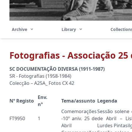
Archive
Library
Collectio
Fotografias - Associação 25 
SC DOCUMENTAÇÃO DIVERSA (1911-1987)
SR - Fotografias (1958-1984)
Colecção – A25A_ Fotos CX 42
Env.
Nº Registo
Tema/assunto
Legenda
nº
Comemorações
Sessão solene
FT9950
1
-10º aniv. 25 de
de Abril – Li
Abril
Lurdes Pintasil