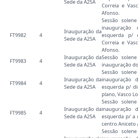
Sede da A25A
Correia e Vas
Afonso.
Sessão solen
inauguração
Inauguração da
FT9982
4
esquerda p/ d
Sede da A25A
Correia e Vas
Afonso.
Inauguração da
Sessão solen
FT9983
4
Sede da A25A
inauguração do 
Sessão solen
Inauguração da
inauguração 
FT9984
4
Sede da A25A
esquerda p/ di
plano, Vasco L
Sessão solen
Inauguração da
inauguração 
FT9985
4
Sede da A25A
esquerda p/ a 
centro Aniceto 
Sessão solen