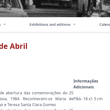
ns
Exhibitions and editions
Calend
de Abril
Informações
Adicionais
 de abertura das comemorações do 25
sboa, 1984. Reconhecem-se Maria de
P&b. 18 x1 3 cm
go e Teresa Santa Clara Gomes