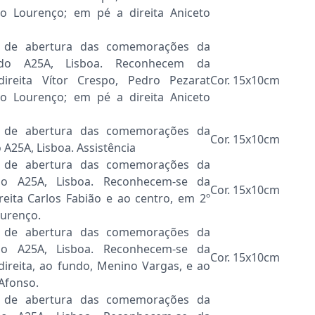
co Lourenço; em pé a direita Aniceto
e de abertura das comemorações da
 do A25A, Lisboa. Reconhecem da
ireita Vítor Crespo, Pedro Pezarat
Cor. 15x10cm
co Lourenço; em pé a direita Aniceto
e de abertura das comemorações da
Cor. 15x10cm
A25A, Lisboa. Assistência
e de abertura das comemorações da
do A25A, Lisboa. Reconhecem-se da
Cor. 15x10cm
reita Carlos Fabião e ao centro, em 2º
ourenço.
e de abertura das comemorações da
do A25A, Lisboa. Reconhecem-se da
Cor. 15x10cm
direita, ao fundo, Menino Vargas, e ao
Afonso.
e de abertura das comemorações da