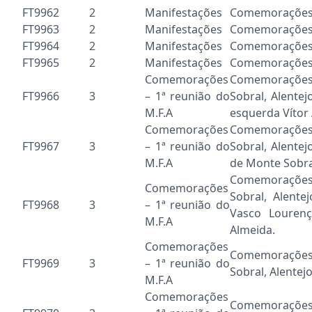
FT9962
2
Manifestações
Comemorações d
FT9963
2
Manifestações
Comemorações d
FT9964
2
Manifestações
Comemorações d
FT9965
2
Manifestações
Comemorações d
Comemorações
Comemorações
FT9966
3
– 1ª reunião do
Sobral, Alente
M.F.A
esquerda Vítor 
Comemorações
Comemorações
FT9967
3
– 1ª reunião do
Sobral, Alente
M.F.A
de Monte Sobra
Comemorações
Comemorações
Sobral, Alent
FT9968
3
– 1ª reunião do
Vasco Lourenç
M.F.A
Almeida.
Comemorações
Comemorações
FT9969
3
– 1ª reunião do
Sobral, Alentejo
M.F.A
Comemorações
Comemorações