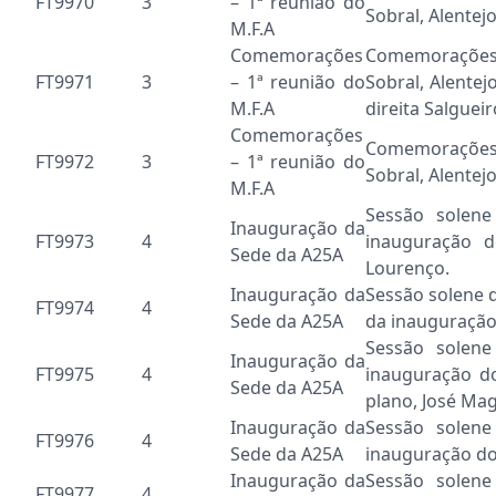
FT9970
3
– 1ª reunião do
Sobral, Alentejo
M.F.A
Comemorações
Comemorações
FT9971
3
– 1ª reunião do
Sobral, Alente
M.F.A
direita Salgueir
Comemorações
Comemorações
FT9972
3
– 1ª reunião do
Sobral, Alentej
M.F.A
Sessão solen
Inauguração da
FT9973
4
inauguração d
Sede da A25A
Lourenço.
Inauguração da
Sessão solene 
FT9974
4
Sede da A25A
da inauguração
Sessão solen
Inauguração da
FT9975
4
inauguração d
Sede da A25A
plano, José Mag
Inauguração da
Sessão solen
FT9976
4
Sede da A25A
inauguração do 
Inauguração da
Sessão solen
FT9977
4