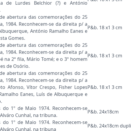
a de Lurdes Belchior (?) e António
.
 de abertura das comemorações do 25
oa, 1984. Reconhecem-se da direita p/ a
P&b. 18 x1 3 cm
Albuquerque, António Ramalho Eanes e
osta Gomes.
 de abertura das comemorações do 25
oa, 1984. Reconhecem-se da direita p/ a
P&b. 18 x1 3 cm
é na 2ª fila, Mário Tomé; e o 3º homem
ches de Osório.
 de abertura das comemorações do 25
oa, 1984. Reconhecem-se da direita p/ a
to Afonso, Vítor Crespo, Fisher Lopes
P&b. 18 x1 3 cm
 Ramalho Eanes, Luís de Albuquerque e
.
do 1º de Maio 1974. Reconhecem-se
P&b. 24x18cm
Alváro Cunhal, na tribuna.
do 1º de Maio 1974. Reconhecem-se
P&b. 24x18cm dupl
Alváro Cunhal, na tribuna