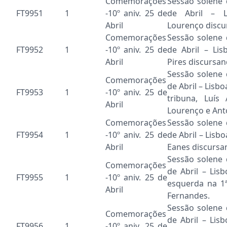
Comemorações
Sessão solene
FT9951
1
-10º aniv. 25 de
de Abril – L
Abril
Lourenço discu
Comemorações
Sessão solene
FT9952
1
-10º aniv. 25 de
de Abril – Lis
Abril
Pires discursan
Sessão solene
Comemorações
de Abril – Lisb
FT9953
1
-10º aniv. 25 de
tribuna, Luís
Abril
Lourenço e Ant
Comemorações
Sessão solene
FT9954
1
-10º aniv. 25 de
de Abril – Lis
Abril
Eanes discursa
Sessão solene
Comemorações
de Abril – Lis
FT9955
1
-10º aniv. 25 de
esquerda na 1ª
Abril
Fernandes.
Sessão solene
Comemorações
de Abril – Lis
FT9956
1
-10º aniv. 25 de