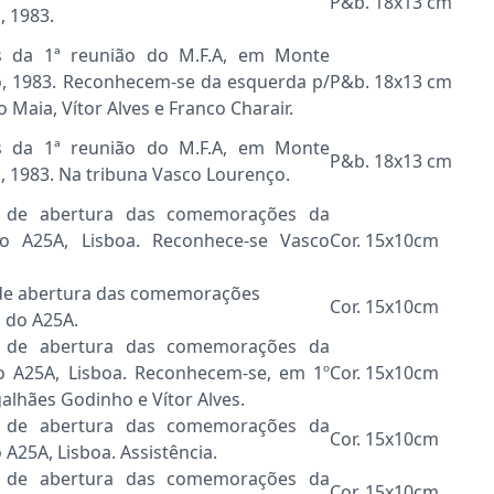
P&b. 18x13 cm
, 1983.
 da 1ª reunião do M.F.A, em Monte
jo, 1983. Reconhecem-se da esquerda p/
P&b. 18x13 cm
o Maia, Vítor Alves e Franco Charair.
 da 1ª reunião do M.F.A, em Monte
P&b. 18x13 cm
o, 1983. Na tribuna Vasco Lourenço.
e de abertura das comemorações da
o A25A, Lisboa. Reconhece-se Vasco
Cor. 15x10cm
de abertura das comemorações
Cor. 15x10cm
 do A25A.
e de abertura das comemorações da
o A25A, Lisboa. Reconhecem-se, em 1º
Cor. 15x10cm
alhães Godinho e Vítor Alves.
e de abertura das comemorações da
Cor. 15x10cm
A25A, Lisboa. Assistência.
e de abertura das comemorações da
Cor. 15x10cm