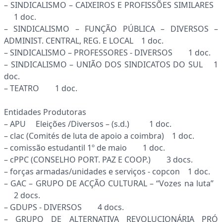
– SINDICALISMO – CAIXEIROS E PROFISSÕES SIMILARES
1 doc.
– SINDICALISMO – FUNÇÃO PÚBLICA – DIVERSOS –
ADMINIST. CENTRAL, REG. E LOCAL 1 doc.
– SINDICALISMO – PROFESSORES - DIVERSOS 1 doc.
– SINDICALISMO – UNIÃO DOS SINDICATOS DO SUL 1
doc.
– TEATRO 1 doc.
Entidades Produtoras
– APU Eleições /Diversos – (s.d.) 1 doc.
– clac (Comités de luta de apoio a coimbra) 1 doc.
– comissão estudantil 1º de maio 1 doc.
– cPPC (CONSELHO PORT. PAZ E COOP.) 3 docs.
– forças armadas/unidades e serviços - copcon 1 doc.
– GAC – GRUPO DE ACÇÃO CULTURAL – “Vozes na luta”
2 docs.
– GDUPS - DIVERSOS 4 docs.
– GRUPO DE ALTERNATIVA REVOLUCIONÁRIA PRÓ