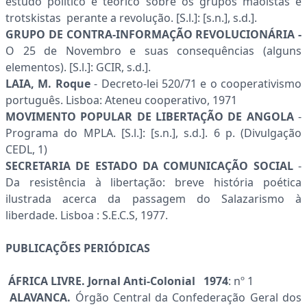
estudo político e teórico sobre os grupos maoistas e
trotskistas perante a revolução. [S.l.]: [s.n.], s.d.].
GRUPO DE CONTRA-INFORMAÇÃO REVOLUCIONÁRIA -
O 25 de Novembro e suas consequências (alguns
elementos). [S.l.]: GCIR, s.d.].
LAIA, M. Roque
- Decreto-lei 520/71 e o cooperativismo
português. Lisboa: Ateneu cooperativo, 1971
MOVIMENTO POPULAR DE LIBERTAÇÃO DE ANGOLA
-
Programa do MPLA. [S.l.]: [s.n.], s.d.]. 6 p. (Divulgação
CEDL, 1)
SECRETARIA DE ESTADO DA COMUNICAÇÃO SOCIAL
-
Da resistência à libertação: breve história poética
ilustrada acerca da passagem do Salazarismo à
liberdade. Lisboa : S.E.C.S, 1977.
PUBLICAÇÕES PERIÓDICAS
ÁFRICA LIVRE. Jornal Anti-Colonial 1974
: nº 1
ALAVANCA.
Órgão Central da Confederação Geral dos