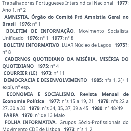
Trabalhadores Portugueses Intersindical Nacional
1977
:
Ano 1, nº 2
AMNISTIA. Órgão do Comité Pró Amnistia Geral no
Brasil 1976
: nº 1
BOLETIM DE INFORMAÇÃO.
Movimento Socialista
Unificado
1976
: nº 1
1977
: nº 8
BOLETIM INFORMATIVO
. LUAR Núcleo de Lagos
1975?
:
nº 8
CADERNOS QUOTIDIANO DA MISÉRIA, MISÉRIA DO
QUOTIDIANO 1975
: nº 4
COURRIER (LE) 1973
: nº 11
DEMOCRACIA E DESENVOLVIMENTO 1985
: nºs 1, 2(+ 1
expl), nº esp.
ECONOMIA E SOCIALISMO. Revista Mensal de
Economia Política 1977
: nºs 15 a 19, 21
1978
: nºs 22 a
27, 30 a 33
1979
: nºs 34, 35, 37, 39 a 45
1980
: nº 48/49
FARPA 1970
: nº de 13 Maio
FOLHA INFORMATIVA
. Grupos Sócio-Profissionais do
Movimento CDE de Lisboa
1973
: nºs 1, 2