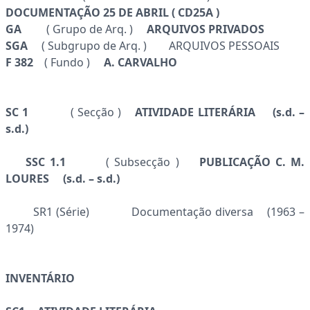
DOCUMENTAÇÃO 25 DE ABRIL ( CD25A )
GA
( Grupo de Arq. )
ARQUIVOS PRIVADOS
SGA
( Subgrupo de Arq. ) ARQUIVOS PESSOAIS
F 382
( Fundo )
A. CARVALHO
SC 1
( Secção )
ATIVIDADE LITERÁRIA
(s.d. –
s.d.)
SSC 1.1
( Subsecção )
PUBLICAÇÃO C. M.
LOURES
(s.d. – s.d.)
SR1 (Série) Documentação diversa (1963 –
1974)
INVENTÁRIO