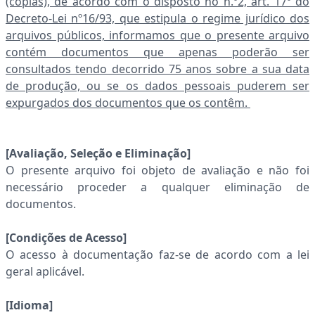
(cópias), de acordo com o disposto no n.º2, art. 17º do
Decreto-Lei nº16/93, que estipula o regime jurídico dos
arquivos públicos, informamos que o presente arquivo
contém documentos que apenas poderão ser
consultados tendo decorrido 75 anos sobre a sua data
de produção, ou se os dados pessoais puderem ser
expurgados dos documentos que os contêm.
[Avaliação, Seleção e Eliminação]
O presente arquivo foi objeto de avaliação e não foi
necessário proceder a qualquer eliminação de
documentos.
[Condições de Acesso]
O acesso à documentação faz-se de acordo com a lei
geral aplicável.
[Idioma]