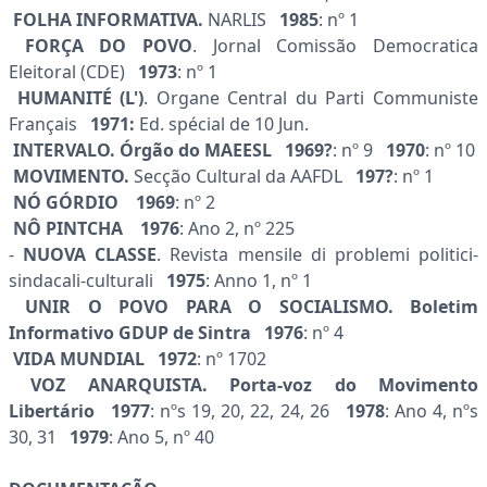
FOLHA INFORMATIVA.
NARLIS
1985
: nº 1
FORÇA DO POVO
. Jornal
Comissão Democratica
Eleitoral (CDE)
1973
: nº 1
HUMANITÉ (L')
. Organe Central du Parti Communiste
Français
1971:
Ed. spécial de 10 Jun.
INTERVALO. Órgão do MAEESL 1969?
: nº 9
1970
: nº 10
MOVIMENTO.
Secção Cultural da AAFDL
197?
: nº 1
NÓ GÓRDIO 1969
: nº 2
NÔ PINTCHA 1976
: Ano 2, nº 225
-
NUOVA CLASSE
. Revista mensile di problemi politici-
sindacali-culturali
1975
: Anno 1, nº 1
UNIR O POVO PARA O SOCIALISMO. Boletim
Informativo GDUP de Sintra 1976
: nº 4
VIDA MUNDIAL 1972
: nº 1702
VOZ ANARQUISTA. Porta-voz do Movimento
Libertário 1977
: nºs 19, 20, 22, 24, 26
1978
: Ano 4, nºs
30, 31
1979
: Ano 5, nº 40