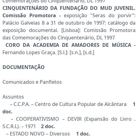
Comemorações do Cinquentenário, DL 1997
CINQUENTENÁRIO DA FUNDAÇÃO DO MUD JUVENIL.
Comissão Promotora -
exposição "Seras do porvir":
Palácio Galveias 8 a 31 de outubro de 1997: catálogo da
exposição documental. [Lisboa]: Comissão Promotora
das Comemorações do Cinquentenário, DL 1997
CORO DA ACADEMIA DE AMADORES DE MÚSICA -
Fernando Lopes Graça. [S.l.]: [s.n.], [s.d.]
DOCUMENTAÇÃO
Comunicados e Panfletos
Assuntos
– C.C.P.A. – Centro de Cultura Popular de Alcântara
1
doc.
– COOPERATIVISMO – DEVIR (Expansão do Livro .
S.C.R.L). – 1971
2 doc.
– ESTADO NOVO – Diversos
1 doc.