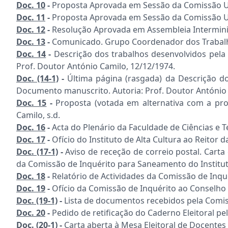
Doc. 10
-
Proposta Aprovada em Sessão da Comissão Uni
Doc. 11
-
Proposta Aprovada em Sessão da Comissão Univ
Doc. 12
-
Resolução Aprovada em Assembleia Interminis
Doc. 13
-
Comunicado. Grupo Coordenador dos Trabalha
Doc. 14
-
Descrição dos trabalhos desenvolvidos pel
Prof. Doutor António Camilo, 12/12/1974.
Doc. (14-1)
-
Última página (rasgada) da Descrição d
Documento manuscrito. Autoria: Prof. Doutor António 
Doc. 15
-
Proposta (votada em alternativa com a pro
Camilo, s.d.
Doc. 16
-
Acta do Plenário da Faculdade de Ciências e 
Doc.
17
-
Ofício do Instituto de Alta Cultura ao Reitor 
Doc. (17-1)
-
Aviso de receção de correio postal. Car
da Comissão de Inquérito para Saneamento do Instituto
Doc.
18
-
Relatório de Actividades da Comissão de Inq
Doc. 19
-
Ofício da Comissão de Inquérito ao Conselho
Doc. (19-1)
-
Lista de documentos recebidos pela Comiss
Doc. 20
-
Pedido de retificação do Caderno Eleitoral pel
Doc. (20-1)
-
Carta aberta à Mesa Eleitoral de Docentes 