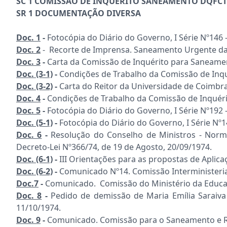
SC 1 COMISSÃO DE INQUÉRITO SANEAMENTO DQFCT
SR 1
DOCUMENTAÇÃO DIVERSA
Doc. 1
-
Fotocópia do Diário do Governo, I Série Nº146 -
Doc. 2
- Recorte de Imprensa. Saneamento Urgente da U
Doc. 3
-
Carta da Comissão de Inquérito para Saneamen
Doc. (3-1)
-
Condições de Trabalho da Comissão de Inq
Doc.
(3-2)
-
Carta do Reitor da Universidade de Coimb
Doc. 4
-
Condições de Trabalho da Comissão de Inquér
Doc. 5
-
Fotocópia do Diário do Governo, I Série Nº192 -
Doc.
(5-1)
-
Fotocópia do Diário do Governo, I Série Nº14
Doc. 6
-
Resolução do Conselho de Ministros - Normas
Decreto-Lei Nº366/74, de 19 de Agosto, 20/09/1974.
Doc. (6-1)
-
III Orientações para as propostas de Aplic
Doc. (6-2)
-
Comunicado Nº14. Comissão Interministerial
Doc.7
-
Comunicado. Comissão do Ministério da Educaçã
Doc. 8
-
Pedido de demissão de Maria Emília Saraiva
11/10/1974.
Doc. 9
-
Comunicado. Comissão para o Saneamento e Rec