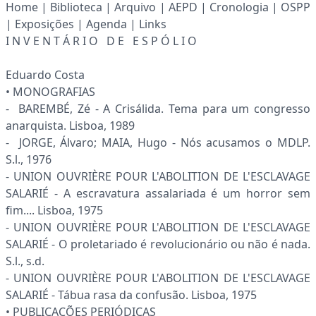
Home | Biblioteca | Arquivo | AEPD | Cronologia | OSPP
| Exposições | Agenda | Links
I N V E N T Á R I O D E E S P Ó L I O
Eduardo Costa
• MONOGRAFIAS
- BAREMBÉ, Zé - A Crisálida. Tema para um congresso
anarquista. Lisboa, 1989
- JORGE, Álvaro; MAIA, Hugo - Nós acusamos o MDLP.
S.l., 1976
- UNION OUVRIÈRE POUR L'ABOLITION DE L'ESCLAVAGE
SALARIÉ - A escravatura assalariada é um horror sem
fim.... Lisboa, 1975
- UNION OUVRIÈRE POUR L'ABOLITION DE L'ESCLAVAGE
SALARIÉ - O proletariado é revolucionário ou não é nada.
S.l., s.d.
- UNION OUVRIÈRE POUR L'ABOLITION DE L'ESCLAVAGE
SALARIÉ - Tábua rasa da confusão. Lisboa, 1975
• PUBLICAÇÕES PERIÓDICAS