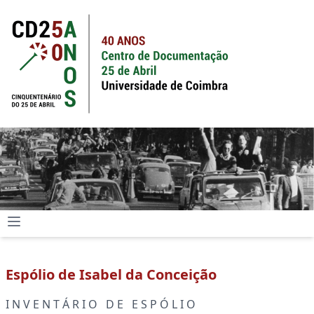
Espólio de Isabel da Conceição
I N V E N T Á R I O D E E S P Ó L I O