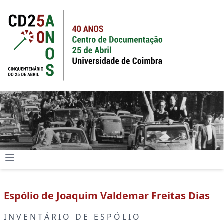
Espólio de Joaquim Valdemar Freitas Dias
I N V E N T Á R I O D E E S P Ó L I O