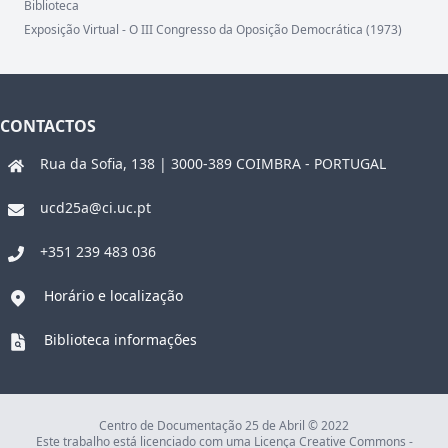
Biblioteca
Exposição Virtual - O III Congresso da Oposição Democrática (1973)
CONTACTOS
Rua da Sofia, 138 | 3000-389 COIMBRA - PORTUGAL
ucd25a@ci.uc.pt
+351 239 483 036
Horário e localização
Biblioteca informações
Centro de Documentação 25 de Abril © 2022
Este trabalho está licenciado com uma Licença Creative Commons -