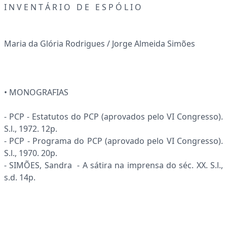
I N V E N T Á R I O D E E S P Ó L I O
Maria da Glória Rodrigues / Jorge Almeida Simões
• MONOGRAFIAS
- PCP - Estatutos do PCP (aprovados pelo VI Congresso).
S.l., 1972. 12p.
- PCP - Programa do PCP (aprovado pelo VI Congresso).
S.l., 1970. 20p.
- SIMÕES, Sandra - A sátira na imprensa do séc. XX. S.l.,
s.d. 14p.