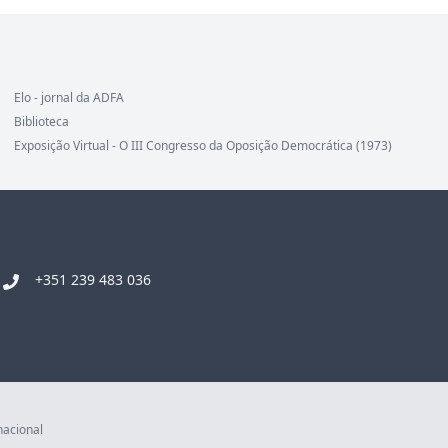
Elo - jornal da ADFA
Biblioteca
Exposição Virtual - O III Congresso da Oposição Democrática (1973)
+351 239 483 036
nacional