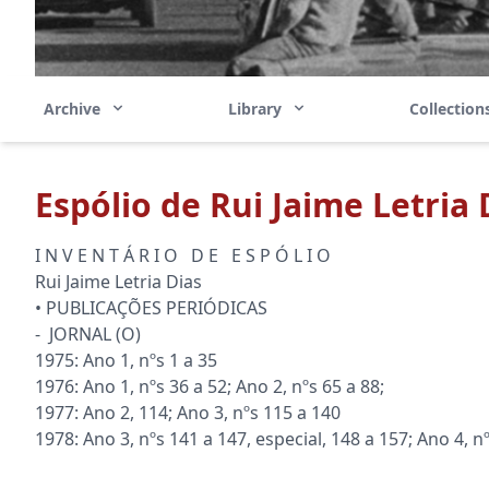
Archive
Library
Collectio
Espólio de Rui Jaime Letria 
I N V E N T Á R I O D E E S P Ó L I O
Rui Jaime Letria Dias
• PUBLICAÇÕES PERIÓDICAS
- JORNAL (O)
1975: Ano 1, nºs 1 a 35
1976: Ano 1, nºs 36 a 52; Ano 2, nºs 65 a 88;
1977: Ano 2, 114; Ano 3, nºs 115 a 140
1978: Ano 3, nºs 141 a 147, especial, 148 a 157; Ano 4, n