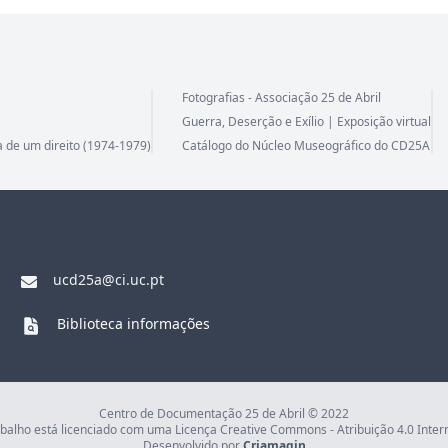
Fotografias - Associação 25 de Abril
Guerra, Deserção e Exílio | Exposição virtual
a de um direito (1974-1979)
Catálogo do Núcleo Museográfico do CD25A
ucd25a@ci.uc.pt
Biblioteca informações
Centro de Documentação 25 de Abril © 2022
abalho está licenciado com uma Licença Creative Commons - Atribuição 4.0 Inter
Desenvolvido por
Criamagin