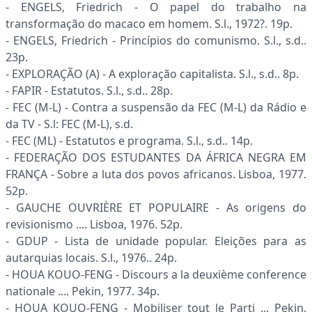
- ENGELS, Friedrich - O papel do trabalho na
transformação do macaco em homem. S.l., 1972?. 19p.
- ENGELS, Friedrich - Princípios do comunismo. S.l., s.d..
23p.
- EXPLORAÇÃO (A) - A exploração capitalista. S.l., s.d.. 8p.
- FAPIR - Estatutos. S.l., s.d.. 28p.
- FEC (M-L) - Contra a suspensão da FEC (M-L) da Rádio e
da TV - S.l: FEC (M-L), s.d.
- FEC (ML) - Estatutos e programa. S.l., s.d.. 14p.
- FEDERAÇÃO DOS ESTUDANTES DA ÁFRICA NEGRA EM
FRANÇA - Sobre a luta dos povos africanos. Lisboa, 1977.
52p.
- GAUCHE OUVRIÈRE ET POPULAIRE - As origens do
revisionismo .... Lisboa, 1976. 52p.
- GDUP - Lista de unidade popular. Eleições para as
autarquias locais. S.l., 1976.. 24p.
- HOUA KOUO-FENG - Discours a la deuxième conference
nationale .... Pekin, 1977. 34p.
- HOUA KOUO-FENG - Mobiliser tout le Parti ... Pekin,