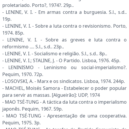
proletariado. Porto?, 1974?. 29p..
- LENINE, V. I. - Em armas contra a burguesia. S.l., s.d..
19p.
- LENINE, V. I. - Sobre a luta contra o revisionismo. Porto,
1974. 85p.
- LENINE, V. I. - Sobre as greves e luta contra o
reformismo .... S.l., s.d.. 23p..
- LENINE, V. I. - Socialismo e religião. S.l., s.d.. 8p..
- LENINE, V. I.; STALINE, J. - O Partido. Lisboa, 1976. 45p.
- LENINISMO - Leninismo ou social-imperialismo?.
Pequim, 1970. 72p.
- LOSOVSKI, A. - Marx e os sindicatos. Lisboa, 1974. 244p.
- MACHEL, Moisés Samora - Estabelecer o poder popular
para servir as massas. [Algueirão]: UDP, 1974
- MAO TSÉ-TUNG - A táctica da luta contra o imperialismo
japonês. Pequim, 1967. 59p.
- MAO TSÉ-TUNG - Apresentação de uma cooperativa.
Pequim, 1975. 3p.