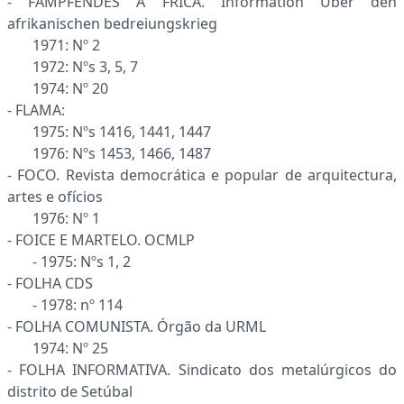
- FAMPFENDES Á FRICA. Information Uber den
afrikanischen bedreiungskrieg
1971: Nº 2
1972: Nºs 3, 5, 7
1974: Nº 20
- FLAMA:
1975: Nºs 1416, 1441, 1447
1976: Nºs 1453, 1466, 1487
- FOCO. Revista democrática e popular de arquitectura,
artes e ofícios
1976: Nº 1
- FOICE E MARTELO. OCMLP
- 1975: Nºs 1, 2
- FOLHA CDS
- 1978: nº 114
- FOLHA COMUNISTA. Órgão da URML
1974: Nº 25
- FOLHA INFORMATIVA. Sindicato dos metalúrgicos do
distrito de Setúbal