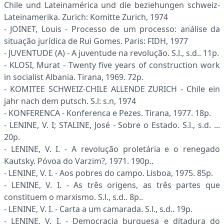
Chile und Lateinamérica und die beziehungen schweiz-
Lateinamerika. Zurich: Komitte Zurich, 1974
- JOINET, Louis - Processo de um processo: análise da
situação jurídica de Rui Gomes. Paris: FIDH, 1977
- JUVENTUDE (A) - A juventude na revolução. S.l., s.d.. 11p.
- KLOSI, Murat - Twenty five years of construction work
in socialist Albania. Tirana, 1969. 72p.
- KOMITEE SCHWEIZ-CHILE ALLENDE ZURICH - Chile ein
jahr nach dem putsch. S.l: s.n, 1974
- KONFERENCA - Konferenca e Pezes. Tirana, 1977. 18p.
- LENINE, V. I; STALINE, José - Sobre o Estado. S.l., s.d. ...
20p.
- LENINE, V. I. - A revolução proletária e o renegado
Kautsky. Póvoa do Varzim?, 1971. 190p..
- LENINE, V. I. - Aos pobres do campo. Lisboa, 1975. 85p.
- LENINE, V. I. - As três origens, as três partes que
constituem o marxismo. S.l., s.d.. 8p..
- LENINE, V. I. - Carta a um camarada. S.l., s.d.. 19p.
- LENINE, V. I. - Democracia burguesa e ditadura do