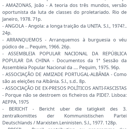
- AMAZONAS, João - A teoria dos três mundos, versão
oportunista da luta de classes do proletariado. Rio de
Janeiro, 1978. 71p.
- ANGOLA - Angola: a longa traição da UNITA. S.l., 1974?..
24p.
- ARRANQUEMOS - Arranquemos à burguesia o véu
púdico de ... Pequim, 1966. 26p.
- ASSEMBLEIA POPULAR NACIONAL DA REPÚBLICA
POPULAR DA CHINA - Documentos da 1ª Sessão da
Assembleia Popular Nacional da .... Pequim, 1975. 96p.
- ASSOCIAÇÃO DE AMIZADE PORTUGAL-ALBÂNIA - Como
são as eleições na Albânia. S.l., s.d.. 8p.
- ASSOCIAÇÃO DE EX-PRESOS POLÍTICOS ANTI-FASCISTAS
- Porque não se destroem os ficheiros da PIDE?. Lisboa:
AEPPA, 1975
- BERICHT - Bericht uber die tatigkeit des 3.
zentralkomittes der Kommunistischen Partei
Deutschlands / Marxisten.Leninisten. S.l., 1977. 128p.