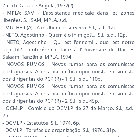
Zurich: Gruppe Angola, 1977(?)
- MPLA; SAM - L'assistance medicale dans les zones
liberées. S.l: SAM; MPLA. s.d.
- MULHER (A) - A mulher conserveira. S.l., s.d.. 12p.
- NETO, Agostinho - Quem é o inimigo?.... S.l., s.d.. 12p.
- NETO, Agostinho - Qui est l'ennemi... quel est notre
objectif?: conferérence faite à l'Université de Dar es
Salaam. Tanzânia: MPLA, 1974
- NOVOS RUMOS - Novos rumos para os comunistas
portugueses. Acerca da política oportunista e cisionista
dos dirigentes do PCP (R) - 1. S.l., s.d.. 110p.
- NOVOS RUMOS - Novos rumos para os comunistas
portugueses. Acerca da política oportunista e cisionista
dos dirigentes do PCP (R) - 2. S.l., s.d.. 45p.
- OCMLP - Comício da OCMLP de 27 de Março. S.l., s.d..
7p.
- OCMLP - Estatutos. S.l., 1974. 6p.
- OCMLP - Tarefas de organização. S.l., 1976.. 31p.