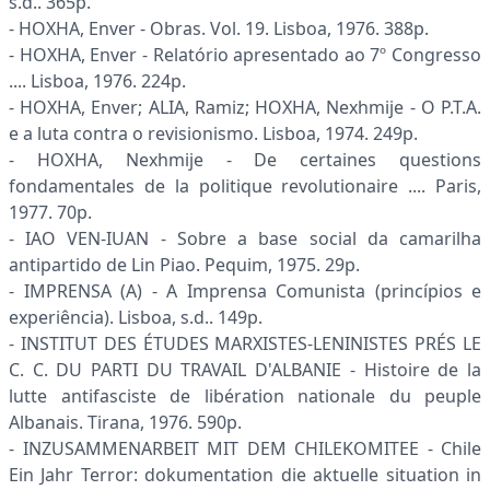
s.d.. 365p.
- HOXHA, Enver - Obras. Vol. 19. Lisboa, 1976. 388p.
- HOXHA, Enver - Relatório apresentado ao 7º Congresso
.... Lisboa, 1976. 224p.
- HOXHA, Enver; ALIA, Ramiz; HOXHA, Nexhmije - O P.T.A.
e a luta contra o revisionismo. Lisboa, 1974. 249p.
- HOXHA, Nexhmije - De certaines questions
fondamentales de la politique revolutionaire .... Paris,
1977. 70p.
- IAO VEN-IUAN - Sobre a base social da camarilha
antipartido de Lin Piao. Pequim, 1975. 29p.
- IMPRENSA (A) - A Imprensa Comunista (princípios e
experiência). Lisboa, s.d.. 149p.
- INSTITUT DES ÉTUDES MARXISTES-LENINISTES PRÉS LE
C. C. DU PARTI DU TRAVAIL D'ALBANIE - Histoire de la
lutte antifasciste de libération nationale du peuple
Albanais. Tirana, 1976. 590p.
- INZUSAMMENARBEIT MIT DEM CHILEKOMITEE - Chile
Ein Jahr Terror: dokumentation die aktuelle situation in