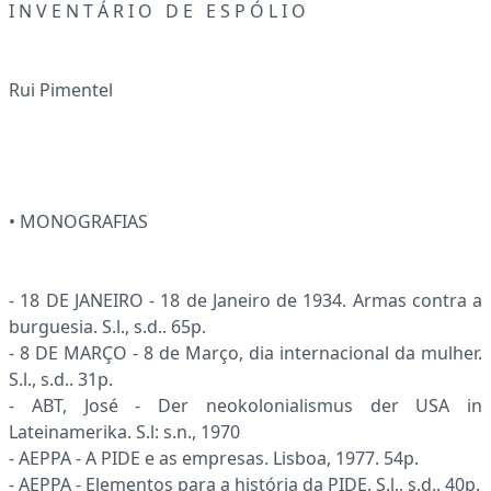
I N V E N T Á R I O D E E S P Ó L I O
Rui Pimentel
• MONOGRAFIAS
- 18 DE JANEIRO - 18 de Janeiro de 1934. Armas contra a
burguesia. S.l., s.d.. 65p.
- 8 DE MARÇO - 8 de Março, dia internacional da mulher.
S.l., s.d.. 31p.
- ABT, José - Der neokolonialismus der USA in
Lateinamerika. S.l: s.n., 1970
- AEPPA - A PIDE e as empresas. Lisboa, 1977. 54p.
- AEPPA - Elementos para a história da PIDE. S.l., s.d.. 40p.