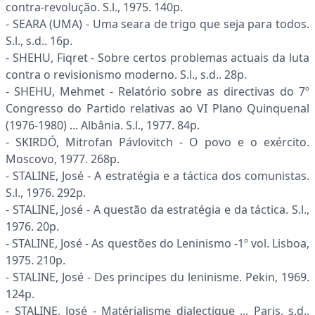
contra-revolução. S.l., 1975. 140p.
- SEARA (UMA) - Uma seara de trigo que seja para todos.
S.l., s.d.. 16p.
- SHEHU, Fiqret - Sobre certos problemas actuais da luta
contra o revisionismo moderno. S.l., s.d.. 28p.
- SHEHU, Mehmet - Relatório sobre as directivas do 7º
Congresso do Partido relativas ao VI Plano Quinquenal
(1976-1980) ... Albânia. S.l., 1977. 84p.
- SKIRDÓ, Mitrofan Pávlovitch - O povo e o exército.
Moscovo, 1977. 268p.
- STALINE, José - A estratégia e a táctica dos comunistas.
S.l., 1976. 292p.
- STALINE, José - A questão da estratégia e da táctica. S.l.,
1976. 20p.
- STALINE, José - As questões do Leninismo -1º vol. Lisboa,
1975. 210p.
- STALINE, José - Des principes du leninisme. Pekin, 1969.
124p.
- STALINE, José - Matérialisme dialectique ... Paris, s.d..