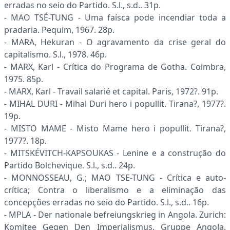
erradas no seio do Partido. S.l., s.d.. 31p.
- MAO TSÉ-TUNG - Uma faísca pode incendiar toda a
pradaria. Pequim, 1967. 28p.
- MARA, Hekuran - O agravamento da crise geral do
capitalismo. S.l., 1978. 46p.
- MARX, Karl - Crítica do Programa de Gotha. Coimbra,
1975. 85p.
- MARX, Karl - Travail salarié et capital. Paris, 1972?. 91p.
- MIHAL DURI - Mihal Duri hero i popullit. Tirana?, 1977?.
19p.
- MISTO MAME - Misto Mame hero i popullit. Tirana?,
1977?. 18p.
- MITSKÉVITCH-KAPSOUKAS - Lenine e a construção do
Partido Bolchevique. S.l., s.d.. 24p.
- MONNOSSEAU, G.; MAO TSE-TUNG - Crítica e auto-
crítica; Contra o liberalismo e a eliminação das
concepções erradas no seio do Partido. S.l., s.d.. 16p.
- MPLA - Der nationale befreiungskrieg in Angola. Zurich:
Komitee Gegen Den Imperialismus. Gruppe Angola.