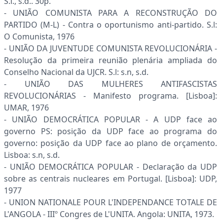
S.l., s.d.. 30p.
- UNIÃO COMUNISTA PARA A RECONSTRUÇÃO DO
PARTIDO (M-L) - Contra o oportunismo anti-partido. S.l:
O Comunista, 1976
- UNIÃO DA JUVENTUDE COMUNISTA REVOLUCIONÁRIA -
Resolução da primeira reunião plenária ampliada do
Conselho Nacional da UJCR. S.l: s.n, s.d.
- UNIÃO DAS MULHERES ANTIFASCISTAS
REVOLUCIONÁRIAS - Manifesto programa. [Lisboa]:
UMAR, 1976
- UNIÃO DEMOCRÁTICA POPULAR - A UDP face ao
governo PS: posição da UDP face ao programa do
governo: posição da UDP face ao plano de orçamento.
Lisboa: s.n, s.d.
- UNIÃO DEMOCRÁTICA POPULAR - Declaração da UDP
sobre as centrais nucleares em Portugal. [Lisboa]: UDP,
1977
- UNION NATIONALE POUR L'INDEPENDANCE TOTALE DE
L'ANGOLA - IIIº Congres de L'UNITA. Angola: UNITA, 1973.