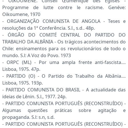
- OIKOUMENE. Conseil Œuménique des Églises -
Programme de lutte contre le racisme. Genéve:
Oikoumene, 1970
- ORGANIZAÇÃO COMUNISTA DE ANGOLA - Teses e
resoluções da 1ª Conferência. S.l., s.d.. 48p.
- ÓRGÃO DO COMITÉ CENTRAL DO PARTIDO DO
TRABALHO DA ALBÂNIA - Os trágicos acontecimentos do
Chile: ensinamentos para os revolucionários de todo o
mundo. S.l: A Voz do Povo. 1973
- ORPC (ML) - Por uma ampla frente anti-fascista....
Lisboa, 1975. 47p.
- PARTIDO (O) - O Partido do Trabalho da Albânia....
Lisboa, 1975. 193p.
- PARTIDO COMUNISTA DO BRASIL - A actualidade das
ideias de Lênin. S.l., 1977. 24p.
- PARTIDO COMUNISTA PORTUGUÊS (RECONSTRUÍDO) -
Algumas questões práticas sobre agitação e
propaganda. S.l: s.n, s.d.
- PARTIDO COMUNISTA PORTUGUÊS (RECONSTRUÍDO) -