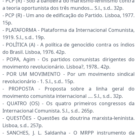
- PCP (R) - Sob a bandeira do marxismo-leninismo contra
a teoria oportunista dos três mundos... S.l., s.d.. 32p.
- PCP (R) - Um ano de edificação do Partido. Lisboa, 1977.
15p.
- PLATAFORMA - Plataforma da Internacional Comunista,
1919. S.l., s.d.. 19p.
- POLÍTICA (A) - A política de genocídio contra os índios
do Brasil. Lisboa, 1976. 42p.
- POPA, Agim - Os partidos comunistas dirigentes do
movimento revolucionário. Lisboa?, 1978.. 42p.
- POR UM MOVIMENTO - Por um movimento sindical
revolucionário - 1. S.l., s.d.. 15p.
- PROPOSTA - Proposta sobre a linha geral do
movimento comunista internacional .... S.l., s.d.. 32p.
- QUATRO (OS) - Os quatro primeiros congressos da
Internacional Comunista. S.l., s.d.. 265p.
- QUESTÕES - Questões da doutrina marxista-leninista.
Lisboa, s.d.. 257p.
- SANCHES, J. L. Saldanha - O MRPP instrumento da