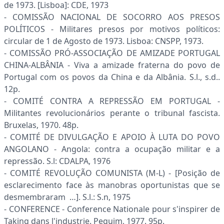
de 1973. [Lisboa]: CDE, 1973
- COMISSÃO NACIONAL DE SOCORRO AOS PRESOS
POLÍTICOS - Militares presos por motivos políticos:
circular de 1 de Agosto de 1973. Lisboa: CNSPP, 1973.
- COMISSÃO PRÓ-ASSOCIAÇÃO DE AMIZADE PORTUGAL
CHINA-ALBÂNIA - Viva a amizade fraterna do povo de
Portugal com os povos da China e da Albânia. S.l., s.d..
12p.
- COMITÉ CONTRA A REPRESSÃO EM PORTUGAL -
Militantes revolucionários perante o tribunal fascista.
Bruxelas, 1970. 48p.
- COMITÉ DE DIVULGAÇÃO E APOIO À LUTA DO POVO
ANGOLANO - Angola: contra a ocupação militar e a
repressão. S.l: CDALPA, 1976
- COMITÉ REVOLUÇÃO COMUNISTA (M-L) - [Posição de
esclarecimento face às manobras oportunistas que se
desmembraram …]. S.l.: S.n, 1975
- CONFERENCE - Conference Nationale pour s'inspirer de
Taking dans l'industrie. Pequim, 1977. 95p.