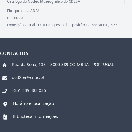
Catálogo do Núcleo Museográfico do CD25A
Elo - jornal da ADFA
Biblioteca
Exposição Virtual - O III Congresso da Oposição Democrática (1973)
CONTACTOS
Rua da Sofia, 138 | 3000-389 COIMBRA - PORTUGAL
ucd25a@ci.uc.pt
+351 239 483 036
Horário e localização
Biblioteca informações