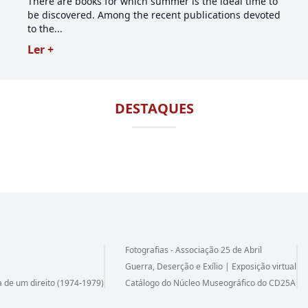
There are books for which summer is the ideal time to
be discovered. Among the recent publications devoted
to the...
Ler +
DESTAQUES
Fotografias - Associação 25 de Abril
Guerra, Deserção e Exílio | Exposição virtual
a de um direito (1974-1979)
Catálogo do Núcleo Museográfico do CD25A