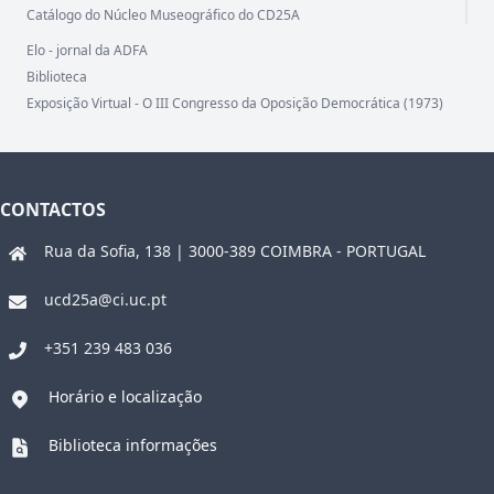
Catálogo do Núcleo Museográfico do CD25A
Elo - jornal da ADFA
Biblioteca
Exposição Virtual - O III Congresso da Oposição Democrática (1973)
CONTACTOS
Rua da Sofia, 138 | 3000-389 COIMBRA - PORTUGAL
ucd25a@ci.uc.pt
+351 239 483 036
Horário e localização
Biblioteca informações