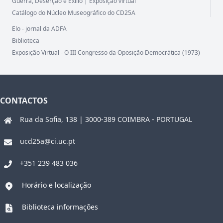
Guerra, Deserção e Exílio | Exposição virtual
Catálogo do Núcleo Museográfico do CD25A
Elo - jornal da ADFA
Biblioteca
Exposição Virtual - O III Congresso da Oposição Democrática (1973)
CONTACTOS
Rua da Sofia, 138 | 3000-389 COIMBRA - PORTUGAL
ucd25a@ci.uc.pt
+351 239 483 036
Horário e localização
Biblioteca informações