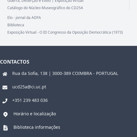
Guerra, Deserção e Exílio | Exposição virtual
Catálogo do Núcleo Museográfico do CD25A
Elo - jornal da ADFA
Biblioteca
Exposição Virtual - O III Congresso da Oposição Democrática (1973)
CONTACTOS
Rua da Sofia, 138 | 3000-389 COIMBRA - PORTUGAL
ucd25a@ci.uc.pt
+351 239 483 036
Horário e localização
Biblioteca informações