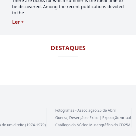
There are books for which summer is the ideal time to
be discovered. Among the recent publications devoted
to the...
Ler +
DESTAQUES
Fotografias - Associação 25 de Abril
Guerra, Deserção e Exílio | Exposição virtual
a de um direito (1974-1979)
Catálogo do Núcleo Museográfico do CD25A