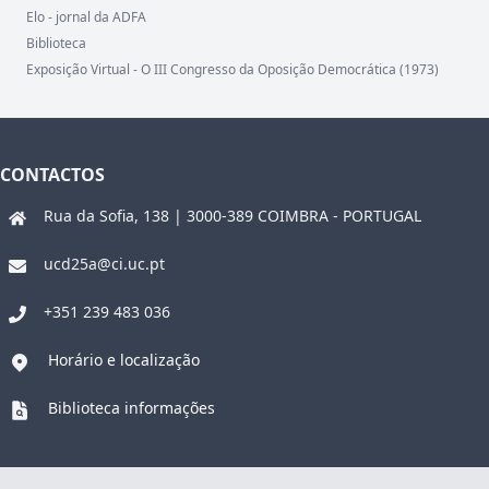
Elo - jornal da ADFA
Biblioteca
Exposição Virtual - O III Congresso da Oposição Democrática (1973)
CONTACTOS
Rua da Sofia, 138 | 3000-389 COIMBRA - PORTUGAL
ucd25a@ci.uc.pt
+351 239 483 036
Horário e localização
Biblioteca informações