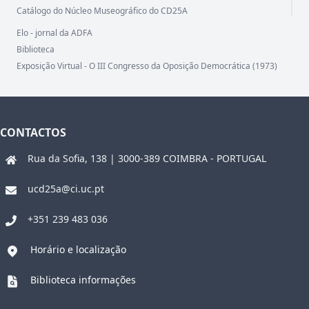
Catálogo do Núcleo Museográfico do CD25A
Elo - jornal da ADFA
Biblioteca
Exposição Virtual - O III Congresso da Oposição Democrática (1973)
CONTACTOS
Rua da Sofia, 138 | 3000-389 COIMBRA - PORTUGAL
ucd25a@ci.uc.pt
+351 239 483 036
Horário e localização
Biblioteca informações