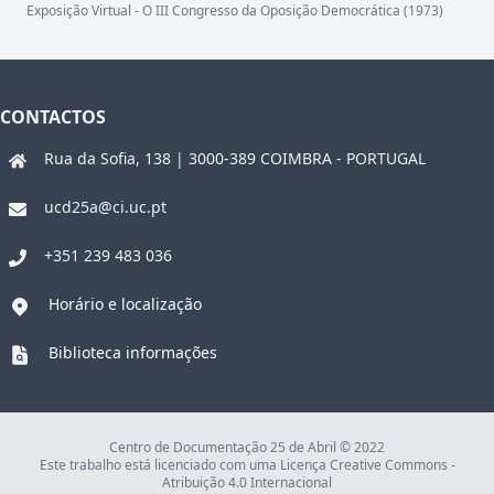
Exposição Virtual - O III Congresso da Oposição Democrática (1973)
CONTACTOS
Rua da Sofia, 138 | 3000-389 COIMBRA - PORTUGAL
ucd25a@ci.uc.pt
+351 239 483 036
Horário e localização
Biblioteca informações
Centro de Documentação 25 de Abril © 2022
Este trabalho está licenciado com uma Licença Creative Commons -
Atribuição 4.0 Internacional