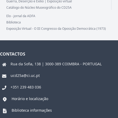
Guerra, Deserção e Exílio | Exposição virtual
Catálogo do Núcleo Museográfico do CD25A
Elo - jornal da ADFA
Biblioteca
Exposição Virtual - O III Congresso da Oposição Democrática (1973)
CONTACTOS
Rua da Sofia, 138 | 3000-389 COIMBRA - PORTUGAL
ucd25a@ci.uc.pt
+351 239 483 036
Horário e localização
Biblioteca informações