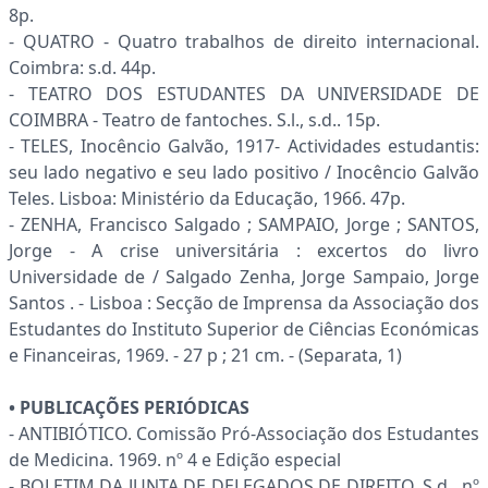
8p.
- QUATRO - Quatro trabalhos de direito internacional.
Coimbra: s.d. 44p.
- TEATRO DOS ESTUDANTES DA UNIVERSIDADE DE
COIMBRA - Teatro de fantoches. S.l., s.d.. 15p.
- TELES, Inocêncio Galvão, 1917- Actividades estudantis:
seu lado negativo e seu lado positivo / Inocêncio Galvão
Teles. Lisboa: Ministério da Educação, 1966. 47p.
- ZENHA, Francisco Salgado ; SAMPAIO, Jorge ; SANTOS,
Jorge - A crise universitária : excertos do livro
Universidade de / Salgado Zenha, Jorge Sampaio, Jorge
Santos . - Lisboa : Secção de Imprensa da Associação dos
Estudantes do Instituto Superior de Ciências Económicas
e Financeiras, 1969. - 27 p ; 21 cm. - (Separata, 1)
• PUBLICAÇÕES PERIÓDICAS
- ANTIBIÓTICO. Comissão Pró-Associação dos Estudantes
de Medicina. 1969. nº 4 e Edição especial
- BOLETIM DA JUNTA DE DELEGADOS DE DIREITO. S.d., nº