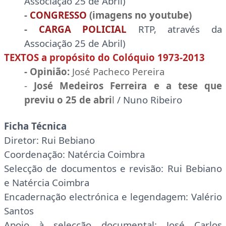
Associação 25 de Abril)
-
CONGRESSO
(imagens no youtube)
-
CARGA POLICIAL
RTP, através da
Associação 25 de Abril)
TEXTOS a propósito do Colóquio 1973-2013
-
Opinião
:
José Pacheco Pereira
-
José Medeiros Ferreira e a tese que
previu o 25 de abri
l
/ Nuno Ribeiro
Ficha Técnica
Diretor: Rui Bebiano
Coordenação: Natércia Coimbra
Selecção de documentos e revisão: Rui Bebiano
e Natércia Coimbra
Encadernação electrónica e legendagem: Valério
Santos
Apoio à selecção documental: José Carlos