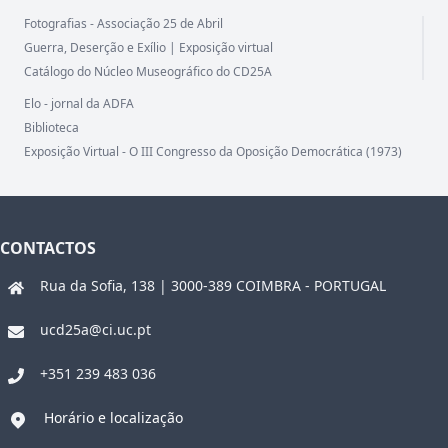
Fotografias - Associação 25 de Abril
Guerra, Deserção e Exílio | Exposição virtual
Catálogo do Núcleo Museográfico do CD25A
Elo - jornal da ADFA
Biblioteca
Exposição Virtual - O III Congresso da Oposição Democrática (1973)
CONTACTOS
Rua da Sofia, 138 | 3000-389 COIMBRA - PORTUGAL
ucd25a@ci.uc.pt
+351 239 483 036
Horário e localização