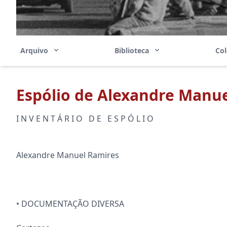
Arquivo
Biblioteca
Co
Espólio de Alexandre Manu
I N V E N T Á R I O D E E S P Ó L I O
Alexandre Manuel Ramires
• DOCUMENTAÇÃO DIVERSA