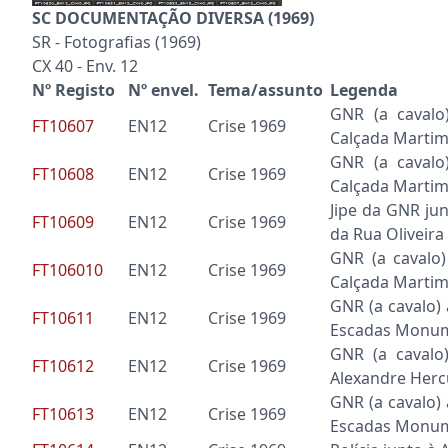
SC DOCUMENTAÇÃO DIVERSA (1969)
SR - Fotografias (1969)
CX 40 - Env. 12
Nº Registo
Nº
envel.
Tema/assunto
Legenda
GNR (a cavalo
FT10607
EN12
Crise 1969
Calçada Martim
GNR (a cavalo
FT10608
EN12
Crise 1969
Calçada Martim 
Jipe da GNR jun
FT10609
EN12
Crise 1969
da Rua Oliveir
GNR (a cavalo)
FT106010
EN12
Crise 1969
Calçada Martim 
GNR (a cavalo)
FT1061
1
EN12
Crise 1969
Escadas Monum
GNR (a cavalo
FT10612
EN12
Crise 1969
Alexandre Herc
GNR (a cavalo)
FT10613
EN12
Crise 1969
Escadas Monum