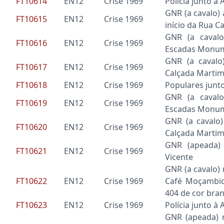
FT10614
EN12
Crise 1969
Polícia junto à
GNR (a cavalo)
FT10615
EN12
Crise 1969
início da Rua C
GNR (a cavalo
FT10616
EN12
Crise 1969
Escadas Monum
GNR (a cavalo
FT10617
EN12
Crise 1969
Calçada Martim
FT10618
EN12
Crise 1969
Populares junto
GNR (a cavalo
FT10619
EN12
Crise 1969
Escadas Monum
GNR (a cavalo)
FT10620
EN12
Crise 1969
Calçada Martim
GNR (apeada) 
FT10621
EN12
Crise 1969
Vicente
GNR (a cavalo) 
FT10622
EN12
Crise 1969
Café Moçambiq
404 de cor bra
FT10623
EN12
Crise 1969
Polícia junto à
GNR (apeada) n