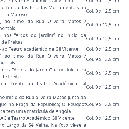
 AAC e Teatro Académico Gil Vicente
Col. 9 x 12,5 cm
 ao fundo das Escadas Monumentais no
Col. 9 x 12,5 cm
astro Matoso
) ao cimo da Rua Oliveira Matos /
Col. 9 x 12,5 cm
entais
) nos “Arcos do Jardim” no início da
Col. 9 x 12,5 cm
 de Freitas
 ao Teatro académico de Gil Vicente
Col. 9 x 12,5 cm
) ao cimo da Rua Oliveira Matos /
Col. 9 x 12,5 cm
entais
 nos “Arcos do Jardim” e no início da
Col. 9 x 12,5 cm
 de Freitas
em frente ao Teatro Académico Gil
Col. 9 x 12,5 cm
no início da Rua oliveira Matos junto ao
ue na Praça da República; O Peugeot
Col. 9 x 12,5 cm
nca tem uma matrícula de Angola
 AAC e Teatro Académico Gil Vicente
Col. 9 x 12,5 cm
o Largo da Sé Velha. Na foto vê-se a