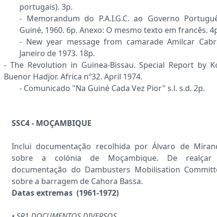
portugais). 3p.
- Memorandum do P.A.I.G.C. ao Governo Portuguê
Guiné, 1960. 6p. Anexo: O mesmo texto em francês. 4
- New year message from camarade Amilcar Cabra
Janeiro de 1973. 18p.
- The Revolution in Guinea-Bissau. Special Report by Ko
Buenor Hadjor. Africa nº32. April 1974.
- Comunicado "Na Guiné Cada Vez Pior" s.l. s.d. 2p.
SSC4 - MOÇAMBIQUE
Inclui documentação recolhida por Álvaro de Miran
sobre a colónia de Moçambique. De realçar
documentação do Dambusters Mobilisation Committ
sobre a barragem de Cahora Bassa.
Datas extremas (1961-1972)
• SR1 DOCUMENTOS DIVERSOS