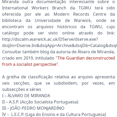
Miranda outra documentação interessante sobre o
International Workers Branch da TGWU terá sido
oferecida por ele ao Modern Records Centre da
biblioteca da Universidade de Warwick, onde se
encontram os arquivos históricos da TGWU, cujo
catálogo pode ser visto online através do link:
http://dscalm.warwick.ac.uk/DServe/dserve.exe?
dsqIni=Dserve.Ini&dsqApp=Archive&dsqDb=Catalog&dsq
Consultar também blog da autoria de Álvaro de Miranda,
criado em 2019, intitulado "
The Guardian deconstructed
from a socialist perspective
".
A grelha de classificação relativa ao arquivo apresenta
seis secções, que se subdividem, por vezes, em
subsecções e séries
I – ÁLVARO DE MIRANDA
II – A.S.P. (Acção Socialista Portuguesa)
III – JOÃO PEDRO MONJARDINO
IV – L.E.C.P. (Liga do Ensino e da Cultura Portuguesa)