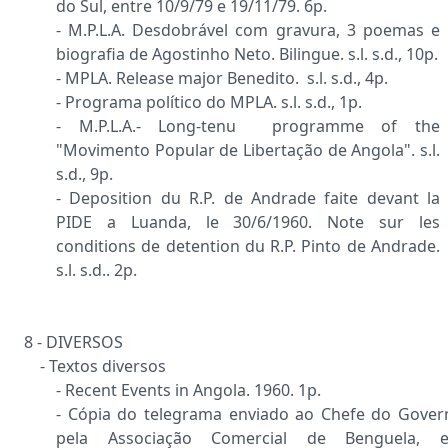
do Sul, entre 10/9/79 e 19/11/79. 6p.
- M.P.L.A. Desdobrável com gravura, 3 poemas e
biografia de Agostinho Neto. Bilingue. s.l. s.d., 10p.
- MPLA. Release major Benedito. s.l. s.d., 4p.
- Programa político do MPLA. s.l. s.d., 1p.
- M.P.L.A.- Long-tenu programme of the
"Movimento Popular de Libertação de Angola". s.l.
s.d., 9p.
- Deposition du R.P. de Andrade faite devant la
PIDE a Luanda, le 30/6/1960. Note sur les
conditions de detention du R.P. Pinto de Andrade.
s.l. s.d.. 2p.
8 - DIVERSOS
- Textos diversos
- Recent Events in Angola. 1960. 1p.
- Cópia do telegrama enviado ao Chefe do Gover
pela Associação Comercial de Benguela, 