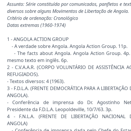
Assunto: Série constituída por comunicados, panfletos e tex
diversos sobre alguns Movimentos de Libertação de Angola.
Critério de ordenação: Cronológico
Datas extremas (1960-1974)
1 - ANGOLA ACTION GROUP
- A verdade sobre Angola. Angola Action Group. 11p.
- The facts about Angola. Angola Action Group. 4p.
mesmo texto em inglês. 6p.
2 - C.V.A.A.R. (CORPO VOLUNTÁRIO DE ASSISTÊNCIA A
REFUGIADOS).
- Textos diversos: 4 (1963).
3 - F.D.L.A. (FRENTE DEMOCRÁTICA PARA A LIBERTAÇÃO 
ANGOLA).
- Conferência de imprensa do Dr. Agostinho Net
Presidente da F.D.L.A. Leopoldeville, 10/7/63. 3p.
4 - F.N.L.A. (FRENTE DE LIBERTAÇÃO NACIONAL 
ANGOLA)
- Conferência de imprensa dada pelo Chefe do Esta