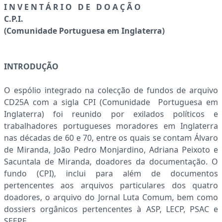
I N V E N T Á R I O D E D O A Ç Ã O
C.P.I.
(Comunidade Portuguesa em Inglaterra)
INTRODUÇÃO
O espólio integrado na colecção de fundos de arquivo
CD25A com a sigla CPI (Comunidade Portuguesa em
Inglaterra) foi reunido por exilados políticos e
trabalhadores portugueses moradores em Inglaterra
nas décadas de 60 e 70, entre os quais se contam Álvaro
de Miranda, João Pedro Monjardino, Adriana Peixoto e
Sacuntala de Miranda, doadores da documentação. O
fundo (CPI), inclui para além de documentos
pertencentes aos arquivos particulares dos quatro
doadores, o arquivo do Jornal Luta Comum, bem como
dossiers orgânicos pertencentes à ASP, LECP, PSAC e
SEEPE.