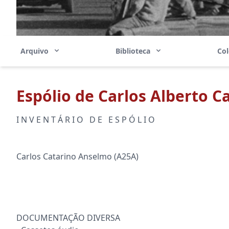
Arquivo
Biblioteca
Co
Espólio de Carlos Alberto 
I N V E N T Á R I O D E E S P Ó L I O
Carlos Catarino Anselmo (A25A)
DOCUMENTAÇÃO DIVERSA