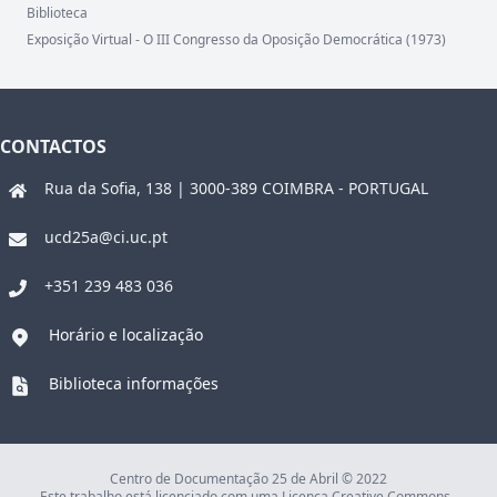
Biblioteca
Exposição Virtual - O III Congresso da Oposição Democrática (1973)
CONTACTOS
Rua da Sofia, 138 | 3000-389 COIMBRA - PORTUGAL
ucd25a@ci.uc.pt
+351 239 483 036
Horário e localização
Biblioteca informações
Centro de Documentação 25 de Abril © 2022
Este trabalho está licenciado com uma Licença Creative Commons -