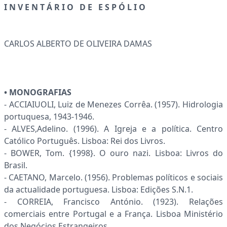
I N V E N T Á R I O D E E S P Ó L I O
CARLOS ALBERTO DE OLIVEIRA DAMAS
• MONOGRAFIAS
- ACCIAIUOLI, Luiz de Menezes Corrêa. (1957). Hidrologia
portuquesa, 1943-1946.
- ALVES,Adelino. (1996). A Igreja e a política. Centro
Católico Português. Lisboa: Rei dos Livros.
- BOWER, Tom. {1998}. O ouro nazi. Lisboa: Livros do
Brasil.
- CAETANO, Marcelo. (1956). Problemas políticos e sociais
da actualidade portuguesa. Lisboa: Edições S.N.1.
- CORREIA, Francisco António. (1923). Relações
comerciais entre Portugal e a França. Lisboa Ministério
dos Negócios Estrangeiros.