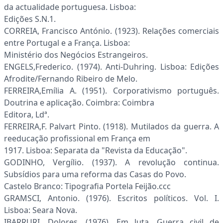
da actualidade portuguesa. Lisboa:
Edições S.N.1.
CORREIA, Francisco António. (1923). Relações comerciais
entre Portugal e a França. Lisboa:
Ministério dos Negócios Estrangeiros.
ENGELS,Frederico. (1974). Anti-Duhring. Lisboa: Edições
Afrodite/Fernando Ribeiro de Melo.
FERREIRA,Emília A. (1951). Corporativismo português.
Doutrina e aplicação. Coimbra: Coimbra
Editora, Ldª.
FERREIRA,F. Palvart Pinto. (1918). Mutilados da guerra. A
reeducação profissional em França em
1917. Lisboa: Separata da "Revista da Educação".
GODINHO, Vergílio. (1937). A revolução continua.
Subsídios para uma reforma das Casas do Povo.
Castelo Branco: Tipografia Portela Feijão.ccc
GRAMSCI, Antonio. (1976). Escritos políticos. Vol. I.
Lisboa: Seara Nova.
IBARRURI, Dolores. (1976). Em luta. Guerra civil de