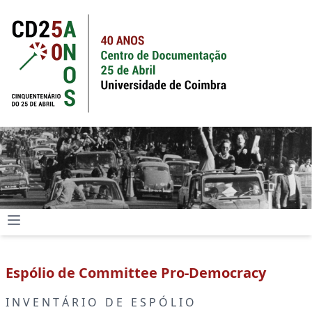
Espólio de Committee Pro-Democracy
I N V E N T Á R I O D E E S P Ó L I O