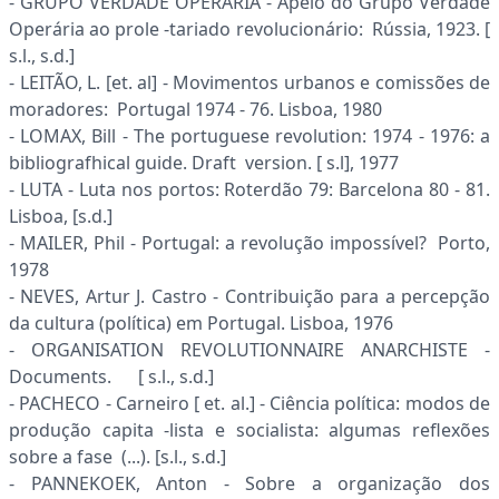
- GRUPO VERDADE OPERÁRIA - Apelo do Grupo Verdade
Operária ao prole -tariado revolucionário: Rússia, 1923. [
s.l., s.d.]
- LEITÃO, L. [et. al] - Movimentos urbanos e comissões de
moradores: Portugal 1974 - 76. Lisboa, 1980
- LOMAX, Bill - The portuguese revolution: 1974 - 1976: a
bibliografhical guide. Draft version. [ s.l], 1977
- LUTA - Luta nos portos: Roterdão 79: Barcelona 80 - 81.
Lisboa, [s.d.]
- MAILER, Phil - Portugal: a revolução impossível? Porto,
1978
- NEVES, Artur J. Castro - Contribuição para a percepção
da cultura (política) em Portugal. Lisboa, 1976
- ORGANISATION REVOLUTIONNAIRE ANARCHISTE -
Documents. [ s.l., s.d.]
- PACHECO - Carneiro [ et. al.] - Ciência política: modos de
produção capita -lista e socialista: algumas reflexões
sobre a fase (...). [s.l., s.d.]
- PANNEKOEK, Anton - Sobre a organização dos