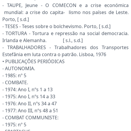
- TAUPE, Jeune - O COMECON e a crise económica
mundial: a crise do capita- lismo nos países de Leste.
Porto, [ s.d.]
- TESES - Teses sobre o bolchevismo. Porto, [ s.d.]
- TORTURA - Tortura e repressão na social democracia.
Irlanda e Alemanha. [ s.l., s.d.]
- TRABALHADORES - Trabalhadores dos Transportes
Estefânia em luta contra o patrão. Lisboa, 1976
• PUBLICAÇÕES PERIÓDICAS
- AUTONOMIA.
- 1985: nº 5
- COMBATE.
- 1974: Ano I, nºs 1 a 13
- 1975: Ano I, nºs 14 a 33
- 1976: Ano II, nºs 34 a 47
- 1977: Ano III, nºs 48 a 51
- COMBAT COMMUNISTE:
- 1975: nº 5