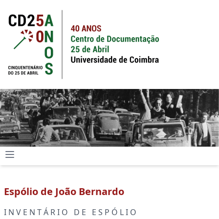
Espólio de João Bernardo
I N V E N T Á R I O D E E S P Ó L I O