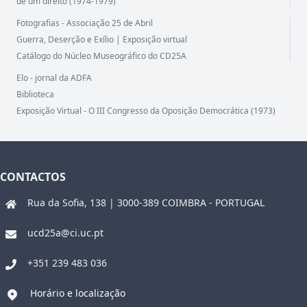
de um direito (1974-1979)
Fotografias - Associação 25 de Abril
Guerra, Deserção e Exílio | Exposição virtual
Catálogo do Núcleo Museográfico do CD25A
Elo - jornal da ADFA
Biblioteca
Exposição Virtual - O III Congresso da Oposição Democrática (1973)
CONTACTOS
Rua da Sofia, 138 | 3000-389 COIMBRA - PORTUGAL
ucd25a@ci.uc.pt
+351 239 483 036
Horário e localização