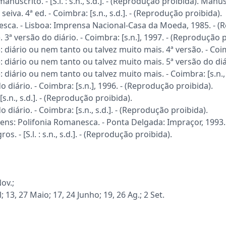
uscrito. - [S.l. : s.n., s.d.]. - (Reprodução proibida). Manus
eiva. 4ª ed. - Coimbra: [s.n., s.d.]. - (Reprodução proibida).
esca. - Lisboa: Imprensa Nacional-Casa da Moeda, 1985. - (
 3ª versão do diário. - Coimbra: [s.n.], 1997. - (Reprodução p
 diário ou nem tanto ou talvez muito mais. 4ª versão. - Coimb
 diário ou nem tanto ou talvez muito mais. 5ª versão do diári
 diário ou nem tanto ou talvez muito mais. - Coimbra: [s.n., 
 diário. - Coimbra: [s.n.], 1996. - (Reprodução proibida).
s.n., s.d.]. - (Reprodução proibida).
 diário. - Coimbra: [s.n., s.d.]. - (Reprodução proibida).
s: Polifonia Romanesca. - Ponta Delgada: Impraçor, 1993. 
s. - [S.l. : s.n., s.d.]. - (Reprodução proibida).
Nov.;
; 13, 27 Maio; 17, 24 Junho; 19, 26 Ag.; 2 Set.