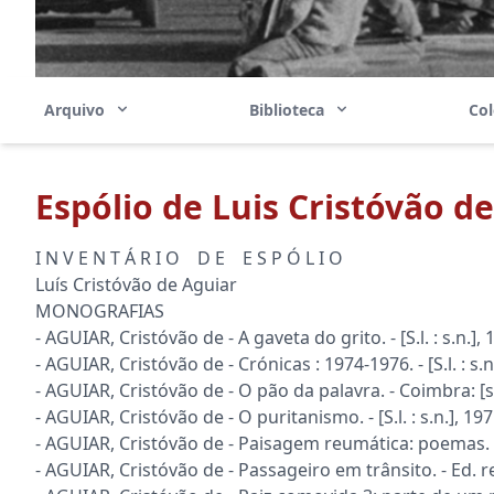
Arquivo
Biblioteca
Co
Espólio de Luis Cristóvão d
I N V E N T Á R I O D E E S P Ó L I O
Luís Cristóvão de Aguiar
MONOGRAFIAS
- AGUIAR, Cristóvão de - A gaveta do grito. - [S.l. : s.n.]
- AGUIAR, Cristóvão de - Crónicas : 1974-1976. - [S.l. : s.n
- AGUIAR, Cristóvão de - O pão da palavra. - Coimbra: [s
- AGUIAR, Cristóvão de - O puritanismo. - [S.l. : s.n.],
- AGUIAR, Cristóvão de - Paisagem reumática: poemas. -
- AGUIAR, Cristóvão de - Passageiro em trânsito. - Ed. ref