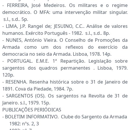
- FERREIRA, José Medeiros. Os militares e o regime
democrático. O MFA: uma intervenção militar singular.
s.l., s.d.. 5p.
- LIMA, J.P. Rangel de; JESUINO, C.C.. Análise de valores
humanos. Exército Português - 1982. s.l., s.d.. 8p.
- NUNES, António Vieira. O Conselho de Promoções da
Armada como um dos reflexos do exercício da
democracia no seio da Armada. Lisboa, 1978. 14p.
- PORTUGAL. E.M.E. 1ª Repartição. Legislação sobre
sargentos dos quadros permanentes . Lisboa, 1979.
120p.
- RESENHA. Resenha histórica sobre o 31 de Janeiro de
1891. Cova da Piedade, 1984. 7p.
- SARGENTOS (OS). Os sargentos na Revolta de 31 de
Janeiro. s.l., 1979. 15p.
PUBLICAÇÕES PERIÓDICAS
- BOLETIM INFORMATIVO. Clube do Sargento da Armada
1982: nºs. 2, 3