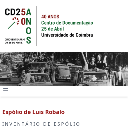
Espólio de Luis Robalo
I N V E N T Á R I O D E E S P Ó L I O