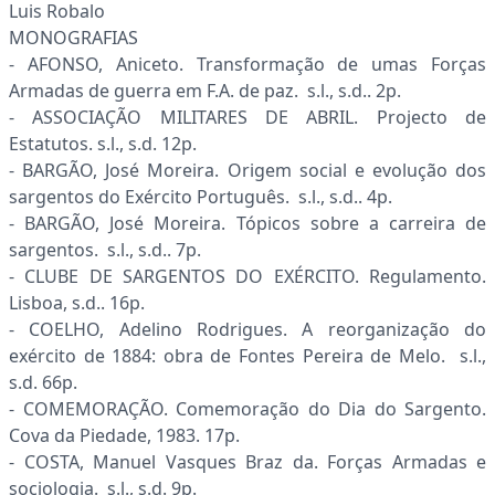
Luis Robalo
MONOGRAFIAS
- AFONSO, Aniceto. Transformação de umas Forças
Armadas de guerra em F.A. de paz. s.l., s.d.. 2p.
- ASSOCIAÇÃO MILITARES DE ABRIL. Projecto de
Estatutos. s.l., s.d. 12p.
- BARGÃO, José Moreira. Origem social e evolução dos
sargentos do Exército Português. s.l., s.d.. 4p.
- BARGÃO, José Moreira. Tópicos sobre a carreira de
sargentos. s.l., s.d.. 7p.
- CLUBE DE SARGENTOS DO EXÉRCITO. Regulamento.
Lisboa, s.d.. 16p.
- COELHO, Adelino Rodrigues. A reorganização do
exército de 1884: obra de Fontes Pereira de Melo. s.l.,
s.d. 66p.
- COMEMORAÇÃO. Comemoração do Dia do Sargento.
Cova da Piedade, 1983. 17p.
- COSTA, Manuel Vasques Braz da. Forças Armadas e
sociologia. s.l., s.d. 9p.