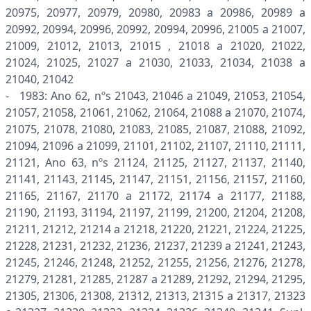
20975, 20977, 20979, 20980, 20983 a 20986, 20989 a
20992, 20994, 20996, 20992, 20994, 20996, 21005 a 21007,
21009, 21012, 21013, 21015 , 21018 a 21020, 21022,
21024, 21025, 21027 a 21030, 21033, 21034, 21038 a
21040, 21042
- 1983: Ano 62, nºs 21043, 21046 a 21049, 21053, 21054,
21057, 21058, 21061, 21062, 21064, 21088 a 21070, 21074,
21075, 21078, 21080, 21083, 21085, 21087, 21088, 21092,
21094, 21096 a 21099, 21101, 21102, 21107, 21110, 21111,
21121, Ano 63, nºs 21124, 21125, 21127, 21137, 21140,
21141, 21143, 21145, 21147, 21151, 21156, 21157, 21160,
21165, 21167, 21170 a 21172, 21174 a 21177, 21188,
21190, 21193, 31194, 21197, 21199, 21200, 21204, 21208,
21211, 21212, 21214 a 21218, 21220, 21221, 21224, 21225,
21228, 21231, 21232, 21236, 21237, 21239 a 21241, 21243,
21245, 21246, 21248, 21252, 21255, 21256, 21276, 21278,
21279, 21281, 21285, 21287 a 21289, 21292, 21294, 21295,
21305, 21306, 21308, 21312, 21313, 21315 a 21317, 21323