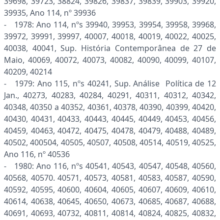
39698, 39723, 38824, 39826, 39837, 39839, 39903, 39920,
39935, Ano 114, nº 39936
- 1978: Ano 114, nºs 39940, 39953, 39954, 39958, 39968,
39972, 39991, 39997, 40007, 40018, 40019, 40022, 40025,
40038, 40041, Sup. História Contemporânea de 27 de
Maio, 40069, 40072, 40073, 40082, 40090, 40099, 40107,
40209, 40214
- 1979: Ano 115, nºs 40241, Sup. Análise Política de 12
Jan., 40273, 40283, 40284, 40291, 40311, 40312, 40342,
40348, 40350 a 40352, 40361, 40378, 40390, 40399, 40420,
40430, 40431, 40433, 40443, 40445, 40449, 40453, 40456,
40459, 40463, 40472, 40475, 40478, 40479, 40488, 40489,
40502, 400504, 40505, 40507, 40508, 40514, 40519, 40525,
Ano 116, nº 40536
- 1980: Ano 116, nºs 40541, 40543, 40547, 40548, 40560,
40568, 40570. 40571, 40573, 40581, 40583, 40587, 40590,
40592, 40595, 40600, 40604, 40605, 40607, 40609, 40610,
40614, 40638, 40645, 40650, 40673, 40685, 40687, 40688,
40691, 40693, 40732, 40811, 40814, 40824, 40825, 40832,