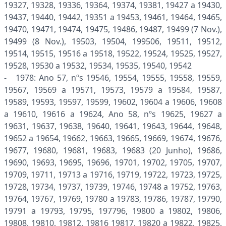
19327, 19328, 19336, 19364, 19374, 19381, 19427 a 19430,
19437, 19440, 19442, 19351 a 19453, 19461, 19464, 19465,
19470, 19471, 19474, 19475, 19486, 19487, 19499 (7 Nov.),
19499 (8 Nov.), 19503, 19504, 199506, 19511, 19512,
19514, 19515, 19516 a 19518, 19522, 19524, 19525, 19527,
19528, 19530 a 19532, 19534, 19535, 19540, 19542
- 1978: Ano 57, nºs 19546, 19554, 19555, 19558, 19559,
19567, 19569 a 19571, 19573, 19579 a 19584, 19587,
19589, 19593, 19597, 19599, 19602, 19604 a 19606, 19608
a 19610, 19616 a 19624, Ano 58, nºs 19625, 19627 a
19631, 19637, 19638, 19640, 19641, 19643, 19644, 19648,
19652 a 19654, 19662, 19663, 19665, 19669, 19674, 19676,
19677, 19680, 19681, 19683, 19683 (20 Junho), 19686,
19690, 19693, 19695, 19696, 19701, 19702, 19705, 19707,
19709, 19711, 19713 a 19716, 19719, 19722, 19723, 19725,
19728, 19734, 19737, 19739, 19746, 19748 a 19752, 19763,
19764, 19767, 19769, 19780 a 19783, 19786, 19787, 19790,
19791 a 19793, 19795, 197796, 19800 a 19802, 19806,
19808, 19810, 19812, 19816 19817, 19820 a 19822, 19825,