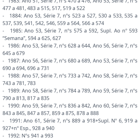
- 1983: Ano 51, Série 7, nºs 470 a 476, Ano 53, Série 7, nºs
477 a 481, 483 a 515, 517, 519 a 522
- 1884: Ano 53, Série 7, nºs 523 a 527, 530 a 533, 535 a
537, 539, 541, 542, 546, 559 a 564, 566 a 574
- 1985: Ano 53, Série 7, nºs 575 a 592, Supl. Ao nº 593
“Semana”, 594 a 625, 627
- 1986: Ano 53, Série 7, nºs 628 a 644, Ano 56, Série 7, nºs
645 a 679
- 1987: Ano 56, Série 7, nºs 680 a 689, Ano 53, Série 7, nºs
690 a 694, 696 a 731
- 1988: Ano 57, Série 7, nºs 733 a 742, Ano 58, Série 7, nºs
743 a 781, 783
- 1989: Ano 58, Série 7, nºs 784 a 789, Ano 59, Série 7, nºs
790 a 813, 817 a 835
- 1990: Ano 59, Série 7, nºs 836 a 842, Ano 60, Série 7, nºs
843 a 845, 847 a 857, 859 a 875, 878 a 888
- 1991: Ano 61, Série 7, nºs 889 a 918+Supl. Nº 6, 919 a
927+nº Esp., 928 a 940
- 1992: Nºs 941 a 993