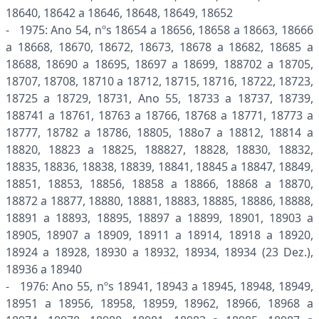
18640, 18642 a 18646, 18648, 18649, 18652
- 1975: Ano 54, nºs 18654 a 18656, 18658 a 18663, 18666
a 18668, 18670, 18672, 18673, 18678 a 18682, 18685 a
18688, 18690 a 18695, 18697 a 18699, 188702 a 18705,
18707, 18708, 18710 a 18712, 18715, 18716, 18722, 18723,
18725 a 18729, 18731, Ano 55, 18733 a 18737, 18739,
188741 a 18761, 18763 a 18766, 18768 a 18771, 18773 a
18777, 18782 a 18786, 18805, 188o7 a 18812, 18814 a
18820, 18823 a 18825, 188827, 18828, 18830, 18832,
18835, 18836, 18838, 18839, 18841, 18845 a 18847, 18849,
18851, 18853, 18856, 18858 a 18866, 18868 a 18870,
18872 a 18877, 18880, 18881, 18883, 18885, 18886, 18888,
18891 a 18893, 18895, 18897 a 18899, 18901, 18903 a
18905, 18907 a 18909, 18911 a 18914, 18918 a 18920,
18924 a 18928, 18930 a 18932, 18934, 18934 (23 Dez.),
18936 a 18940
- 1976: Ano 55, nºs 18941, 18943 a 18945, 18948, 18949,
18951 a 18956, 18958, 18959, 18962, 18966, 18968 a