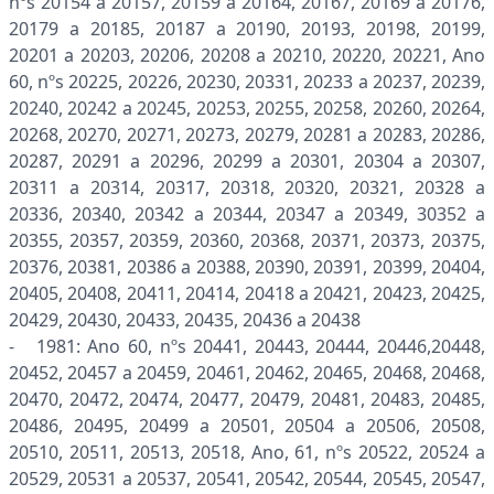
nºs 20154 a 20157, 20159 a 20164, 20167, 20169 a 20176,
20179 a 20185, 20187 a 20190, 20193, 20198, 20199,
20201 a 20203, 20206, 20208 a 20210, 20220, 20221, Ano
60, nºs 20225, 20226, 20230, 20331, 20233 a 20237, 20239,
20240, 20242 a 20245, 20253, 20255, 20258, 20260, 20264,
20268, 20270, 20271, 20273, 20279, 20281 a 20283, 20286,
20287, 20291 a 20296, 20299 a 20301, 20304 a 20307,
20311 a 20314, 20317, 20318, 20320, 20321, 20328 a
20336, 20340, 20342 a 20344, 20347 a 20349, 30352 a
20355, 20357, 20359, 20360, 20368, 20371, 20373, 20375,
20376, 20381, 20386 a 20388, 20390, 20391, 20399, 20404,
20405, 20408, 20411, 20414, 20418 a 20421, 20423, 20425,
20429, 20430, 20433, 20435, 20436 a 20438
- 1981: Ano 60, nºs 20441, 20443, 20444, 20446,20448,
20452, 20457 a 20459, 20461, 20462, 20465, 20468, 20468,
20470, 20472, 20474, 20477, 20479, 20481, 20483, 20485,
20486, 20495, 20499 a 20501, 20504 a 20506, 20508,
20510, 20511, 20513, 20518, Ano, 61, nºs 20522, 20524 a
20529, 20531 a 20537, 20541, 20542, 20544, 20545, 20547,