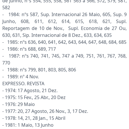
de Junho, nºs 554, 555, 558, 561 563 a 566, 572, 579, 581,
582
- 1984: nºs 587, Sup. Internacional 26 Maio, 605, Sup. 9
Junho, 608, 611, 612, 614, 615, 618, 621, Supl.
Reportagem de 10 de Nov., Supl. Economia de 27 Ou,
630, 631, Sip. Internacional de 8 Dez., 633, 634, 635
- 1985: nºs 636, 640, 641, 642, 643, 644, 647, 648, 684, 685
- 1986: nºs 688, 689, 717
- 1987: nºs 740, 741, 745, 747 a 749, 751, 761, 767, 768,
770
- 1988: nºs 799, 801, 803, 805, 806
- 1989: nº 4 Nov.
EXPRESSO. REVISTA
- 1974: 17 Agosto, 21 Dez.
- 1975: 15 Fev., 25 Abr., 20 Dez
- 1976: 29 Maio
- 1977: 20, 27 Agosto, 26 Nov., 3, 17 Dez.
- 1978: 14, 21, 28 Jan., 15 Abril
- 1981: 1 Maio, 13 Junho