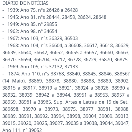
DIÁRIO DE NOTÍCIAS
- 1939: Ano 75, nºs 26426 a 26428
- 1945: Ano 81, nºs 28444, 28459, 28624, 28648
- 1949: Ano 85, nº 29855
- 1962: Ano 98, nº 34654
- 1967: Ano 103, nºs 36329, 36503
- 1968: Ano 104, nºs 36604, a 36608, 36617, 36618, 36629,
36639, 36640, 36642, 36652, 36655 a 36657, 36660, 36663,
36370. 36694, 366704, 36717, 36728, 36729, 36870, 36875
- 1969: Ano 105, nºs 37132, 37133
- 1874: Ano 110, nºs 38768, 38840, 38845, 38846, 38856?
(14 Maio), 38869, 38878, 38880, 38888, 38889, 38902,
38915 a 38917, 38919 a 38921, 38924 a 38926, 38930 a
38932, 38939, 38942 a 38944, 38951 a 38953, 38957 a
38959, 38961 a 38965, Sup. Artes e Letras de 19 de Set.,
389698, 38970 a 38973, 38975, 38977, 38981, 38988,
38989, 38991, 38992, 38994, 38998, 39004, 39009. 39013,
39015, 39020, 39025, 39027, 39035 a 39038, 39044, 39047,
Ano 111, nº 39052