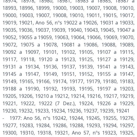
18974, 18978, 18980, 18981, 18983 a 18985, 18987 a
18993, 18996, 18999, 19000, 19003, 19007, 19008, 19010,
19000, 19003, 19007, 19008, 19010, 19011, 19015, 19017,
19019, 19021, Ano 56, nºs 19022 a 19026, 19031 a 19033,
19035, 19036, 19037, 19039, 19040, 19043, 19045, 19047 a
19052, 19055 a 19059, 19063, 19064, 19066, 19069, 19070,
19072, 19075 a 19078, 19081 a 19086, 19088, 19089,
19092 a 19097, 19101, 19102, 19105, 19107 a 19115,
19117, 19118, 19120 a 19123, 19125, 19127 a 19129,
19131 a 19134, 19136, 19137, 19139, 19141 a 19143,
19145 a 19147, 19149, 19151, 19152, 19155 a 19147,
19149, 19165, 19166, 19174, 19177, 19179, 19180, 19183,
19188 a 19190, 19192, 19193, 19195, 19197 a 19203,
19205, 19206, 19210 a 19212, 19214, 19216, 19217, 19219,
19221, 19222, 19222 (7 Dez.), 19224, 19226 a 19229,
19230, 19232, 19233, 19234, 19236, 19237, 19239, 19241
- 1977: Ano 56, nºs 19242, 19244, 19245, 19255, 19276,
19277, 19283, 19284, 19286, 19288, 19293, 19294, 19297,
19300, 19310, 19318, 19321, Ano 57, nºs 19323, 19325,