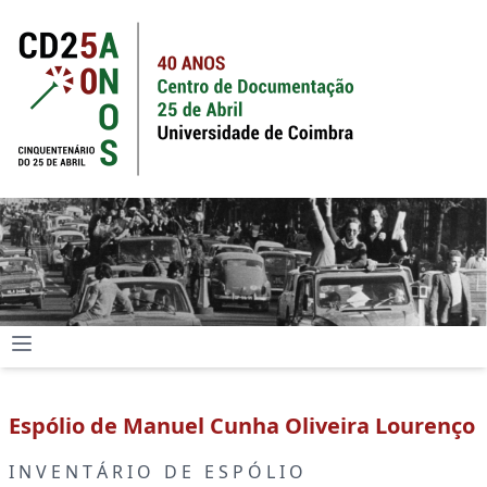
Espólio de Manuel Cunha Oliveira Lourenço
I N V E N T Á R I O D E E S P Ó L I O