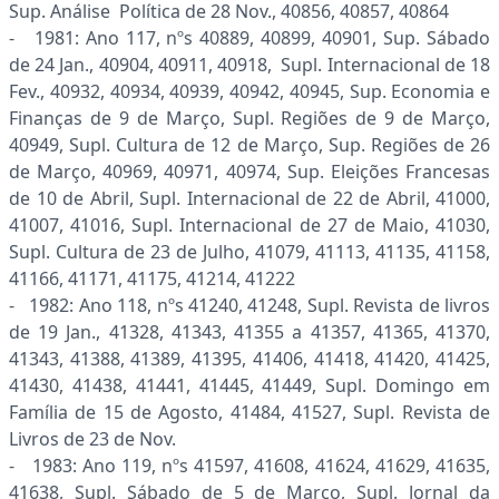
Sup. Análise Política de 28 Nov., 40856, 40857, 40864
- 1981: Ano 117, nºs 40889, 40899, 40901, Sup. Sábado
de 24 Jan., 40904, 40911, 40918, Supl. Internacional de 18
Fev., 40932, 40934, 40939, 40942, 40945, Sup. Economia e
Finanças de 9 de Março, Supl. Regiões de 9 de Março,
40949, Supl. Cultura de 12 de Março, Sup. Regiões de 26
de Março, 40969, 40971, 40974, Sup. Eleições Francesas
de 10 de Abril, Supl. Internacional de 22 de Abril, 41000,
41007, 41016, Supl. Internacional de 27 de Maio, 41030,
Supl. Cultura de 23 de Julho, 41079, 41113, 41135, 41158,
41166, 41171, 41175, 41214, 41222
- 1982: Ano 118, nºs 41240, 41248, Supl. Revista de livros
de 19 Jan., 41328, 41343, 41355 a 41357, 41365, 41370,
41343, 41388, 41389, 41395, 41406, 41418, 41420, 41425,
41430, 41438, 41441, 41445, 41449, Supl. Domingo em
Família de 15 de Agosto, 41484, 41527, Supl. Revista de
Livros de 23 de Nov.
- 1983: Ano 119, nºs 41597, 41608, 41624, 41629, 41635,
41638, Supl. Sábado de 5 de Março, Supl. Jornal da