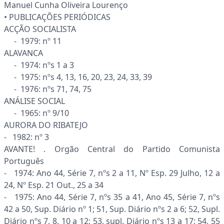
Manuel Cunha Oliveira Lourenço
• PUBLICAÇÕES PERIÓDICAS
ACÇÃO SOCIALISTA
- 1979: nº 11
ALAVANCA
- 1974: nºs 1 a 3
- 1975: nºs 4, 13, 16, 20, 23, 24, 33, 39
- 1976: nºs 71, 74, 75
ANÁLISE SOCIAL
- 1965: nº 9/10
AURORA DO RIBATEJO
- 1982: nº 3
AVANTE! . Orgão Central do Partido Comunista
Português
- 1974: Ano 44, Série 7, nºs 2 a 11, Nº Esp. 29 Julho, 12 a
24, Nº Esp. 21 Out., 25 a 34
- 1975: Ano 44, Série 7, nºs 35 a 41, Ano 45, Série 7, nºs
42 a 50, Sup. Diário nº 1; 51, Sup. Diário nºs 2 a 6; 52, Supl.
Diário nºs 7, 8, 10 a 12; 53, supl. Diário nºs 13 a 17; 54, 55