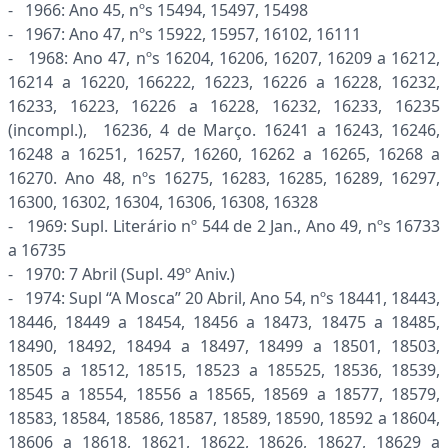
- 1966: Ano 45, nºs 15494, 15497, 15498
- 1967: Ano 47, nºs 15922, 15957, 16102, 16111
- 1968: Ano 47, nºs 16204, 16206, 16207, 16209 a 16212,
16214 a 16220, 166222, 16223, 16226 a 16228, 16232,
16233, 16223, 16226 a 16228, 16232, 16233, 16235
(incompl.), 16236, 4 de Março. 16241 a 16243, 16246,
16248 a 16251, 16257, 16260, 16262 a 16265, 16268 a
16270. Ano 48, nºs 16275, 16283, 16285, 16289, 16297,
16300, 16302, 16304, 16306, 16308, 16328
- 1969: Supl. Literário nº 544 de 2 Jan., Ano 49, nºs 16733
a 16735
- 1970: 7 Abril (Supl. 49º Aniv.)
- 1974: Supl “A Mosca” 20 Abril, Ano 54, nºs 18441, 18443,
18446, 18449 a 18454, 18456 a 18473, 18475 a 18485,
18490, 18492, 18494 a 18497, 18499 a 18501, 18503,
18505 a 18512, 18515, 18523 a 185525, 18536, 18539,
18545 a 18554, 18556 a 18565, 18569 a 18577, 18579,
18583, 18584, 18586, 18587, 18589, 18590, 18592 a 18604,
18606 a 18618, 18621, 18622, 18626, 18627, 18629 a