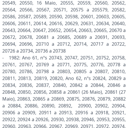
20549, 20550, 16 Maio, 20555, 20559, 20560, 20562,
20564, 20566, 20567, 20571, 20575 a 205579, 20582,
20586, 20587, 20589, 20590, 20598, 20601, 20603, 20605,
20606, 20611, 20614, 20616, 20629, 20631, 20634, 20640,
20643, 20664, 20647, 20652, 20654, 20663, 20665, 20670 a
20672, 20678, 20681 a 20685, 20689 a 20691, 20693,
20694, 20696, 20710 a 20712, 20714, 20717 a 20722,
20726 a 20734, 20736 a 20738
- 1982: Ano 61, nºs 20743, 20747, 20751, 20752, 20758,
20761, 20767, 20769 a 20771, 20775, 20776, 20778 a
20780, 20786, 20798 a 20803, 20805 a 20807, 20810,
20811, 20813, 20819, 20820, Ano 62, nºs 20824, 20829 a
20834, 20836, 20837, 20840, 20842 a 20844, 20846 a
20848, 20850, 20856, 20858 a 20861 (26 Maio), 20861 (27
Maio), 20863, 20865 a 20869, 20875, 20876, 20879, 20882
a 20884, 20886, 20890, 20892, 20900, 20902, 20904,
20906 a 20909, 20911 a 20913, 20916 a 20918, 20921,
20922, 20924 a 20926, 20930, 20938, 20946, 20953, 20955,
20960, 20963, 20966, 20967, 20969, 20971, 20972, 20974,