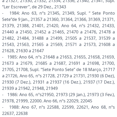
a 21327, 21330, 21332, 21334, 21336, 21340, 21341, Supl.
“Ler Escrever”, de 29 Dez., 21343
- 1984: Ano 63, nºs 21345, 21349, Supl. “ Sete Ponto
Sete”de 9 Jan., 21357 a 21360, 31364, 21366, 31369, 21371,
21379, 21388, 21401, 21420, Ano 64, nºs 21432, 21433,
21440 a 21450, 21452 a 21465, 21470 a 21476, 21478 a
21482, 21484, 31488 a 21499, 21505 a 21537, 31539 a
21543, 21563, 21565 a 21569, 21571 a 21573, 21608 a
21628, 21630 a 21647
- 1985: Ano 64, nºs 21648 a 21653, 21655, 21658, 21659,
21673 a 21679, 21685 a 21687, 21691 a 21698, 21700,
21705, 21708, Supl. “Sete Ponto Sete” de 18 Março, 21717
a 21726, Ano 65, nºs 21728, 21729 a 21731, 21930 (6 Dez),
21930 (7 Dez.), 21931 a 21937 (16 Dez.), 21937 (17 Dez.),
21939 a 21942, 21948, 21949
- 1986: Ano 65, nºs21950, 21973 (29 Jan.), 21973 (3 Fev.),
21978, 21999, 22000. Ano 66, nºs 22029, 22045
- 1988: Ano 67, nºs 22588, 22599, 22621, Ano 68, nºs
22637, 22638