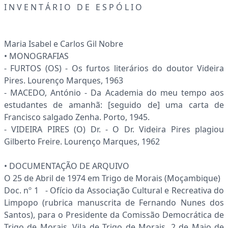
I N V E N T Á R I O D E E S P Ó L I O
Maria Isabel e Carlos Gil Nobre
• MONOGRAFIAS
- FURTOS (OS) - Os furtos literários do doutor Videira
Pires. Lourenço Marques, 1963
- MACEDO, António - Da Academia do meu tempo aos
estudantes de amanhã: [seguido de] uma carta de
Francisco salgado Zenha. Porto, 1945.
- VIDEIRA PIRES (O) Dr. - O Dr. Videira Pires plagiou
Gilberto Freire. Lourenço Marques, 1962
• DOCUMENTAÇÃO DE ARQUIVO
O 25 de Abril de 1974 em Trigo de Morais (Moçambique)
Doc. nº 1 - Ofício da Associação Cultural e Recreativa do
Limpopo (rubrica manuscrita de Fernando Nunes dos
Santos), para o Presidente da Comissão Democrática de
Trigo de Morais. Vila de Trigo de Morais, 2 de Maio de