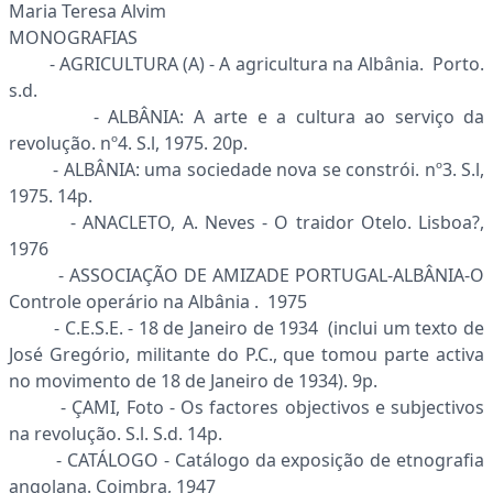
Maria Teresa Alvim
MONOGRAFIAS
- AGRICULTURA (A) - A agricultura na Albânia. Porto.
s.d.
- ALBÂNIA: A arte e a cultura ao serviço da
revolução. nº4. S.l, 1975. 20p.
- ALBÂNIA: uma sociedade nova se constrói. nº3. S.l,
1975. 14p.
- ANACLETO, A. Neves - O traidor Otelo. Lisboa?,
1976
- ASSOCIAÇÃO DE AMIZADE PORTUGAL-ALBÂNIA-O
Controle operário na Albânia . 1975
- C.E.S.E. - 18 de Janeiro de 1934 (inclui um texto de
José Gregório, militante do P.C., que tomou parte activa
no movimento de 18 de Janeiro de 1934). 9p.
- ÇAMI, Foto - Os factores objectivos e subjectivos
na revolução. S.l. S.d. 14p.
- CATÁLOGO - Catálogo da exposição de etnografia
angolana. Coimbra, 1947