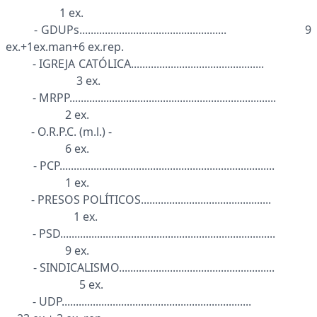
1 ex.
- GDUPs.................................................... 9
ex.+1ex.man+6 ex.rep.
- IGREJA CATÓLICA...............................................
3 ex.
- MRPP.........................................................................
2 ex.
- O.R.P.C. (m.l.) -
6 ex.
- PCP............................................................................
1 ex.
- PRESOS POLÍTICOS..............................................
1 ex.
- PSD............................................................................
9 ex.
- SINDICALISMO.......................................................
5 ex.
- UDP...................................................................