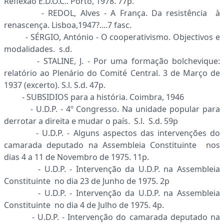
Reflexão E.D.O.C.. Porto, 1978. 77p.
- REDOL, Alves - A França. Da resistência à
renascença. Lisboa,1947?....7 fasc.
- SÉRGIO, António - O cooperativismo. Objectivos e
modalidades. s.d.
- STALINE, J. - Por uma formação bolchevique:
relatório ao Plenário do Comité Central. 3 de Março de
1937 (excerto). S.l. S.d. 47p.
- SUBSIDIOS para a história. Coimbra, 1946
- U.D.P. - 4º Congresso. Na unidade popular para
derrotar a direita e mudar o país. S.l. S.d. 59p
- U.D.P. - Alguns aspectos das intervenções do
camarada deputado na Assembleia Constituinte nos
dias 4 a 11 de Novembro de 1975. 11p.
- U.D.P. - Intervenção da U.D.P. na Assembleia
Constituinte no dia 23 de Junho de 1975. 2p
- U.D.P. - Intervenção da U.D.P. na Assembleia
Constituinte no dia 4 de Julho de 1975. 4p.
- U.D.P. - Intervenção do camarada deputado na