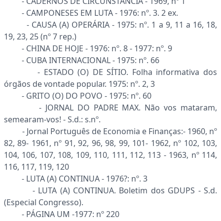
- CADERNOS DE CIRCUNSTÂNCIA - 1969, nº 1
- CAMPONESES EM LUTA - 1976: nº. 3. 2 ex.
- CAUSA (A) OPERÁRIA - 1975: nº. 1 a 9, 11 a 16, 18,
19, 23, 25 (nº 7 rep.)
- CHINA DE HOJE - 1976: nº. 8 - 1977: nº. 9
- CUBA INTERNACIONAL - 1975: nº. 66
- ESTADO (O) DE SÍTIO. Folha informativa dos
órgãos de vontade popular. 1975: nº. 2, 3
- GRITO (O) DO POVO - 1975: nº. 60
- JORNAL DO PADRE MAX. Não vos mataram,
semearam-vos! - S.d.: s.nº.
- Jornal Português de Economia e Finanças:- 1960, nº
82, 89- 1961, nº 91, 92, 96, 98, 99, 101- 1962, nº 102, 103,
104, 106, 107, 108, 109, 110, 111, 112, 113 - 1963, nº 114,
116, 117, 119, 120
- LUTA (A) CONTINUA - 1976?: nº. 3
- LUTA (A) CONTINUA. Boletim dos GDUPS - S.d.
(Especial Congresso).
- PÁGINA UM -1977: nº 220