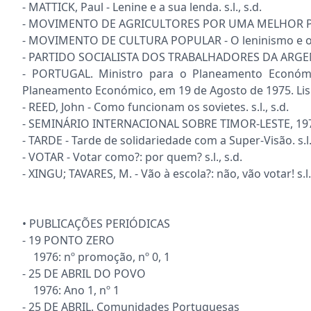
- MATTICK, Paul - Lenine e a sua lenda. s.l., s.d.
- MOVIMENTO DE AGRICULTORES POR UMA MELHOR PREVI
- MOVIMENTO DE CULTURA POPULAR - O leninismo e o re
- PARTIDO SOCIALISTA DOS TRABALHADORES DA ARGENTINA
- PORTUGAL. Ministro para o Planeamento Económic
Planeamento Económico, em 19 de Agosto de 1975. Lis
- REED, John - Como funcionam os sovietes. s.l., s.d.
- SEMINÁRIO INTERNACIONAL SOBRE TIMOR-LESTE, 1970 -
- TARDE - Tarde de solidariedade com a Super-Visão. s.l.,
- VOTAR - Votar como?: por quem? s.l., s.d.
- XINGU; TAVARES, M. - Vão à escola?: não, vão votar! s.l.,
• PUBLICAÇÕES PERIÓDICAS
- 19 PONTO ZERO
1976: nº promoção, nº 0, 1
- 25 DE ABRIL DO POVO
1976: Ano 1, nº 1
- 25 DE ABRIL. Comunidades Portuguesas