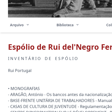
Arquivo
Biblioteca
Co
Espólio de Rui del'Negro Fe
I N V E N T Á R I O D E E S P Ó L I O
Rui Portugal
• MONOGRAFIAS
- ARAGÃO, António - Os bancos antes da nacionalização
- BASE-FRENTE UNITÁRIA DE TRABALHADORES - Manual de
- CASAS DE CULTURA DE JUVENTUDE - Regulamentação 