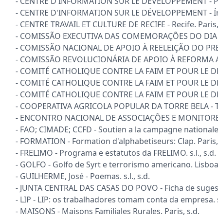
- CENTRE D'INFORMATION SUR LE DÉVELOPPEMENT - Pér
- CENTRE D'INFORMATION SUR LE DÉVELOPPEMENT - Índi
- CENTRE TRAVAIL ET CULTURE DE RECIFE - Recife. Paris,
- COMISSÃO EXECUTIVA DAS COMEMORAÇÕES DO DIA DE PO
- COMISSÃO NACIONAL DE APOIO À REELEIÇÃO DO PRES
- COMISSÃO REVOLUCIONÁRIA DE APOIO À REFORMA AGRÁ
- COMITÉ CATHOLIQUE CONTRE LA FAIM ET POUR LE DÉVE
- COMITÉ CATHOLIQUE CONTRE LA FAIM ET POUR LE DÉV
- COMITÉ CATHOLIQUE CONTRE LA FAIM ET POUR LE DÉVE
- COOPERATIVA AGRICOLA POPULAR DA TORRE BELA - Torre
- ENCONTRO NACIONAL DE ASSOCIAÇÕES E MONITORES DE
- FAO; CIMADE; CCFD - Soutien a la campagne nationale d
- FORMATION - Formation d'alphabetiseurs: Clap. Paris, 
- FRELIMO - Programa e estatutos da FRELIMO. s.l., s.d.
- GOLFO - Golfo de Syrt e terrorismo americano. Lisboa,
- GUILHERME, José - Poemas. s.l., s.d.
- JUNTA CENTRAL DAS CASAS DO POVO - Ficha de sugestõe
- LIP - LIP: os trabalhadores tomam conta da empresa. s
- MAISONS - Maisons Familiales Rurales. Paris, s.d.