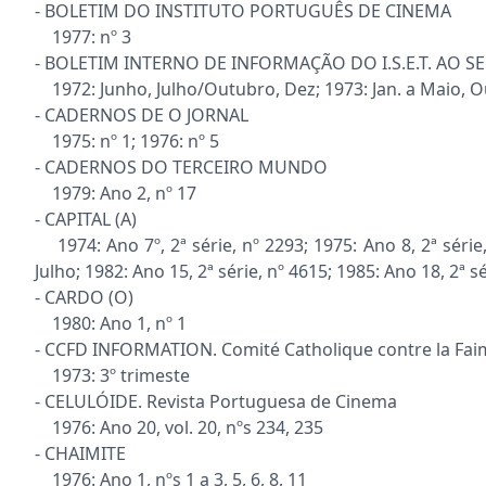
- BOLETIM DO INSTITUTO PORTUGUÊS DE CINEMA
1977: nº 3
- BOLETIM INTERNO DE INFORMAÇÃO DO I.S.E.T. AO
1972: Junho, Julho/Outubro, Dez; 1973: Jan. a Maio, Out
- CADERNOS DE O JORNAL
1975: nº 1; 1976: nº 5
- CADERNOS DO TERCEIRO MUNDO
1979: Ano 2, nº 17
- CAPITAL (A)
1974: Ano 7º, 2ª série, nº 2293; 1975: Ano 8, 2ª série, 
Julho; 1982: Ano 15, 2ª série, nº 4615; 1985: Ano 18, 2ª s
- CARDO (O)
1980: Ano 1, nº 1
- CCFD INFORMATION. Comité Catholique contre la Fa
1973: 3º trimeste
- CELULÓIDE. Revista Portuguesa de Cinema
1976: Ano 20, vol. 20, nºs 234, 235
- CHAIMITE
1976: Ano 1, nºs 1 a 3, 5, 6, 8, 11