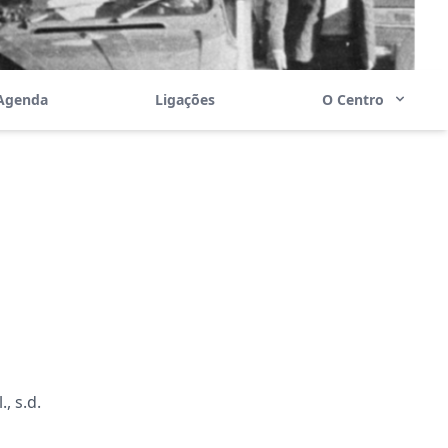
Agenda
Ligações
O Centro
, s.d.