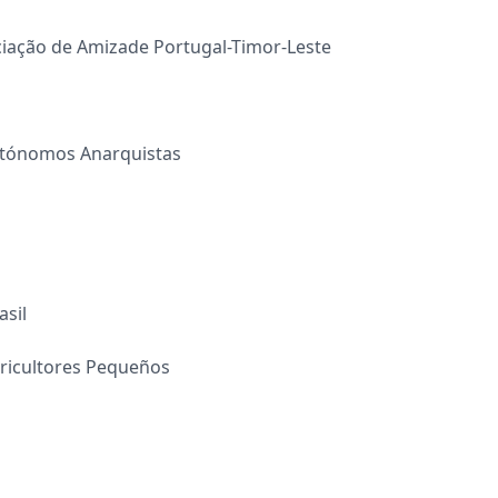
iação de Amizade Portugal-Timor-Leste
Autónomos Anarquistas
asil
Agricultores Pequeños