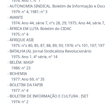
1976: Ano 1, nº 1
- AUTONOMIA SINDICAL. Boletim de Informação e Do
1979: nº 4; 1981: nº 3
- AVANTE
1974: Ano 44, série 7, nºs 28, 29; 1975: Ano 44, série 7, 
- ÁFRICA EM LUTA. Boletim do CIDAC
1975: nº 4
- ÁFRIQUE ASIE
1975: nºs 80, 85, 87, 88, 89, 93; 1976: nºs 101, 107; 197
- BATALHA (A). Jornal Sindicalista Revolucionário
1975: Ano 1, 4ª série, nº 14
- BELÉM. MASP
1986: nº 23
- BOHEMIA
1977: Ano 69, nº 35
- BOLETIM DA FAPIR
1977: nº 4
- BOLETIM DE INFORMAÇÃO E CULTURA . ISET
1974: nº 2