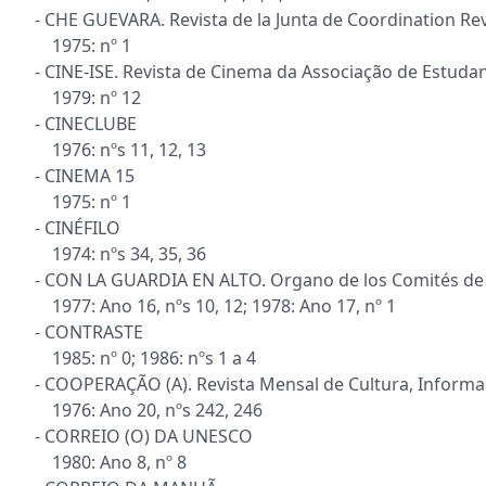
- CHE GUEVARA. Revista de la Junta de Coordination R
1975: nº 1
- CINE-ISE. Revista de Cinema da Associação de Estuda
1979: nº 12
- CINECLUBE
1976: nºs 11, 12, 13
- CINEMA 15
1975: nº 1
- CINÉFILO
1974: nºs 34, 35, 36
- CON LA GUARDIA EN ALTO. Organo de los Comités de
1977: Ano 16, nºs 10, 12; 1978: Ano 17, nº 1
- CONTRASTE
1985: nº 0; 1986: nºs 1 a 4
- COOPERAÇÃO (A). Revista Mensal de Cultura, Infor
1976: Ano 20, nºs 242, 246
- CORREIO (O) DA UNESCO
1980: Ano 8, nº 8