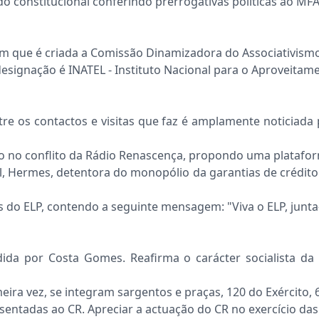
 constitucional conferindo prerrogativas políticas ao MFA
 em que é criada a Comissão Dinamizadora do Associativism
 designação é INATEL - Instituto Nacional para o Aproveita
Entre os contactos e visitas que faz é amplamente noticiad
o no conflito da Rádio Renascença, propondo uma platafor
, Hermes, detentora do monopólio da garantias de crédito
do ELP, contendo a seguinte mensagem: "Viva o ELP, junta-t
ida por Costa Gomes. Reafirma o carácter socialista da 
eira vez, se integram sargentos e praças, 120 do Exército,
esentadas ao CR. Apreciar a actuação do CR no exercício da