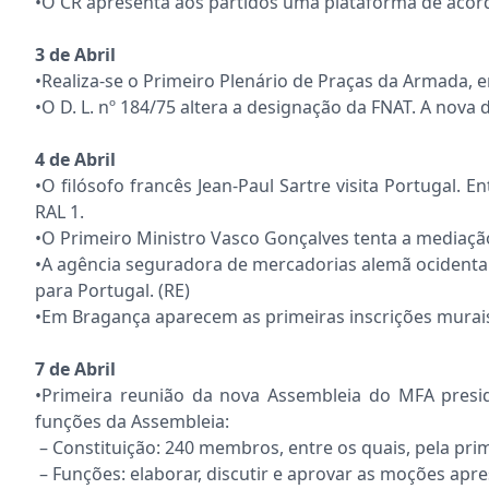
•O CR apresenta aos partidos uma plataforma de acordo
3 de Abril
•Realiza-se o Primeiro Plenário de Praças da Armada,
•O D. L. nº 184/75 altera a designação da FNAT. A nova
4 de Abril
•O filósofo francês Jean-Paul Sartre visita Portugal. 
RAL 1.
•O Primeiro Ministro Vasco Gonçalves tenta a mediaçã
•A agência seguradora de mercadorias alemã ocidental
para Portugal. (RE)
•Em Bragança aparecem as primeiras inscrições murais 
7 de Abril
•Primeira reunião da nova Assembleia do MFA presid
funções da Assembleia:
– Constituição: 240 membros, entre os quais, pela prim
– Funções: elaborar, discutir e aprovar as moções apr