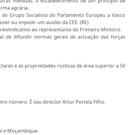
utras medidas, o estabelecimento de um princípio de
orma agrária.
 e do Grupo Socialista do Parlamento Europeu a Vasco
ver ou impedir um auxílio da CEE. (RE)
reivindicativo ao representante do Primeiro Ministro.
l de difundir normas gerais de actuação das forças
ctares e as propriedades rústicas de área superior a 50
ro número. É seu director Artur Portela Filho.
al e Moçambique.