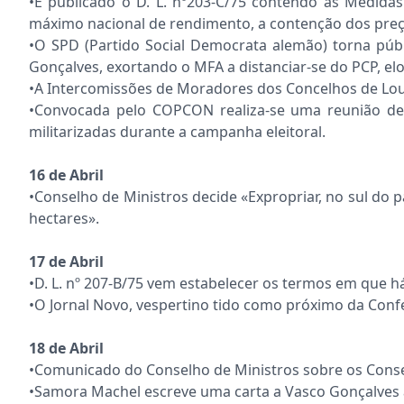
•É publicado o D. L. nº203-C/75 contendo as Medida
máximo nacional de rendimento, a contenção dos preç
•O SPD (Partido Social Democrata alemão) torna públ
Gonçalves, exortando o MFA a distanciar-se do PCP, el
•A Intercomissões de Moradores dos Concelhos de Loure
•Convocada pelo COPCON realiza-se uma reunião de 
militarizadas durante a campanha eleitoral.
16 de Abril
•Conselho de Ministros decide «Expropriar, no sul do p
hectares».
17 de Abril
•D. L. nº 207-B/75 vem estabelecer os termos em que 
•O Jornal Novo, vespertino tido como próximo da Confed
18 de Abril
•Comunicado do Conselho de Ministros sobre os Conse
•Samora Machel escreve uma carta a Vasco Gonçalves 