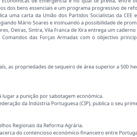
s Económicas de Emergência e no qual se previa, entre o
os dos bens essenciais e um programa progressivo de ref
ica uma carta da União dos Partidos Socialistas da CEE
ogiando Mário Soares e insinuando a possibilidade de promo
s, Oeiras, Sintra, Vila Franca de Xira entrega um caderno 
Comandos das Forças Armadas com o objectivo principa
aís, as propriedades de sequeiro de área superior a 500 he
há lugar a punição por sabotagem económica.
eração da Indústria Portuguesa (CIP), publica o seu primei
lhos Regionais da Reforma Agrária.
acerca do contencioso económico-financeiro entre Portug