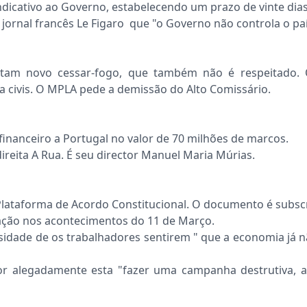
ndicativo ao Governo, estabelecendo um prazo de vinte dia
 jornal francês Le Figaro que "o Governo não controla o paí
etam novo cessar-fogo, que também não é respeitado. 
 civis. O MPLA pede a demissão do Alto Comissário.
inanceiro a Portugal no valor de 70 milhões de marcos.
ireita A Rua. É seu director Manuel Maria Múrias.
ataforma de Acordo Constitucional. O documento é subscri
ipação nos acontecimentos do 11 de Março.
idade de os trabalhadores sentirem " que a economia já não
r alegadamente esta "fazer uma campanha destrutiva, ata