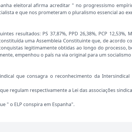
ha eleitoral afirma acreditar " no progressismo empír
ialista e que nos prometeram o pluralismo essencial ao exe
eguintes resultados: PS 37,87%, PPD 26,38%, PCP 12,53%,
a constituída uma Assembleia Constituinte que, de acordo 
as conquistas legitimamente obtidas ao longo do process
elmente, empenhou o país na via original para um socialismo
 Sindical que consagra o reconhecimento da Intersindica
75 que regulam respectivamente a Lei das associações sindica
ue " o ELP conspira em Espanha".