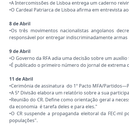
•A Intercomissões de Lisboa entrega um caderno reivi
•O Cardeal Patriarca de Lisboa afirma em entrevista ao
8 de Abril
•Os três movimentos nacionalistas angolanos decr
responsável por entregar indiscriminadamente armas a
9 de Abril
•O Governo da RFA adia uma decisão sobre um auxílio f
•É publicado o primeiro número do jornal de extrema d
11 de Abril
•Cerimónia de assinatura do 1º Pacto MFA/Partidos—Pl
•A 5ª Divisão elabora um relatório sobre a sua partic
•Reunião do CR. Define como orientação geral a necess
da economia é tarefa deles e para eles."
•O CR suspende a propaganda eleitoral da FEC-ml po
populações".