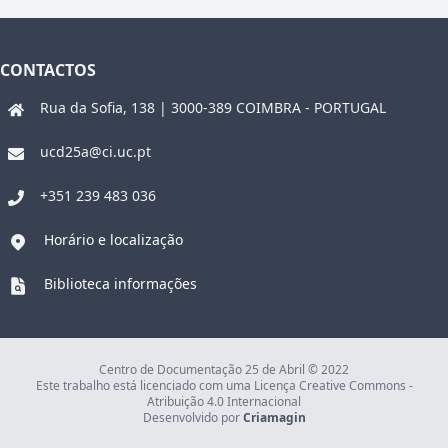
CONTACTOS
Rua da Sofia, 138 | 3000-389 COIMBRA - PORTUGAL
ucd25a@ci.uc.pt
+351 239 483 036
Horário e localização
Biblioteca informações
Centro de Documentação 25 de Abril © 2022
Este trabalho está licenciado com uma Licença Creative Commons -
Atribuição 4.0 Internacional
Desenvolvido por
Criamagin