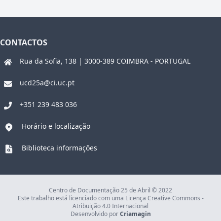
CONTACTOS
Rua da Sofia, 138 | 3000-389 COIMBRA - PORTUGAL
ucd25a@ci.uc.pt
+351 239 483 036
Horário e localização
Biblioteca informações
Centro de Documentação 25 de Abril © 2022
Este trabalho está licenciado com uma Licença Creative Commons -
Atribuição 4.0 Internacional
Desenvolvido por
Criamagin