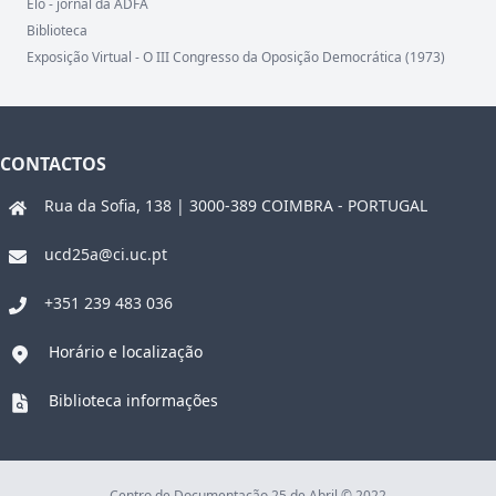
Elo - jornal da ADFA
Biblioteca
Exposição Virtual - O III Congresso da Oposição Democrática (1973)
CONTACTOS
Rua da Sofia, 138 | 3000-389 COIMBRA - PORTUGAL
ucd25a@ci.uc.pt
+351 239 483 036
Horário e localização
Biblioteca informações
Centro de Documentação 25 de Abril © 2022