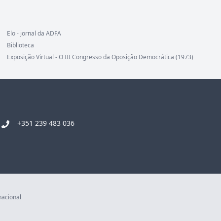
Elo - jornal da ADFA
Biblioteca
Exposição Virtual - O III Congresso da Oposição Democrática (1973)
+351 239 483 036
nacional