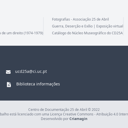
Fotografias - Associação 25 de Abril
Guerra, Deserção e Exílio | Exposição virtual
a de um direito (1974-1979)
Catálogo do Núcleo Museográfico do CD25A
ucd25a@ci.uc.pt
Biblioteca informações
Centro de Documentação 25 de Abril © 2022
abalho está licenciado com uma Licença Creative Commons - Atribuição 4.0 Inter
Desenvolvido por
Criamagin