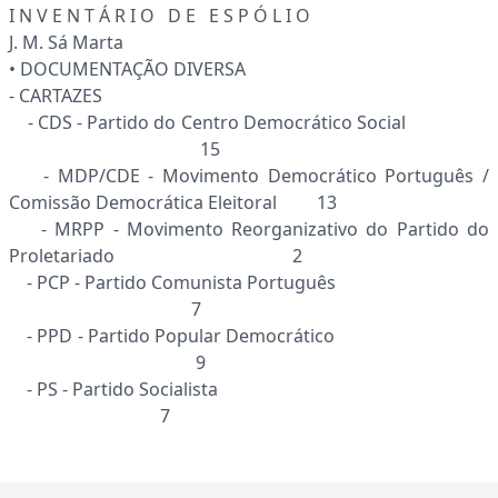
I N V E N T Á R I O D E E S P Ó L I O
J. M. Sá Marta
• DOCUMENTAÇÃO DIVERSA
- CARTAZES
- CDS - Partido do Centro Democrático Social
15
- MDP/CDE - Movimento Democrático Português /
Comissão Democrática Eleitoral 13
- MRPP - Movimento Reorganizativo do Partido do
Proletariado 2
- PCP - Partido Comunista Português
7
- PPD - Partido Popular Democrático
9
- PS - Partido Socialista
7