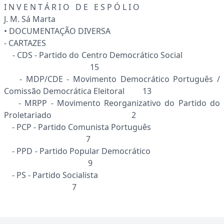
I N V E N T Á R I O D E E S P Ó L I O
J. M. Sá Marta
• DOCUMENTAÇÃO DIVERSA
- CARTAZES
- CDS - Partido do Centro Democrático Social
15
- MDP/CDE - Movimento Democrático Português /
Comissão Democrática Eleitoral 13
- MRPP - Movimento Reorganizativo do Partido do
Proletariado 2
- PCP - Partido Comunista Português
7
- PPD - Partido Popular Democrático
9
- PS - Partido Socialista
7