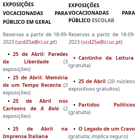
EXPOSIÇÕES
EXPOSIÇÕES
VOCACIONADAS PARA
VOCACIONADAS PARA
PÚBLICO
ESCOLAR
PÚBLICO EM GERAL
Reservas a partir de 18-09-
Reservas a partir de 18-09-
2023 (
ucd25a@ci.uc.pt
)
2023 (
ucd25a@ci.uc.pt
)
25 de Abril: Paredes
Cantinho da Leitura
da Liberdade
(3
(gratuita)
exposições)
25 de Abril: Memória
25 de Abril
(20 núcleos
de um Tempo Recente
(2
expositivos gratuitos)
exposições)
25 de Abril nos
Partidos Políticos
Cartoons de
A Bola
(2
(gratuita)
exposições)
25 de Abril na
O Legado de um Cravo
Imprensa Italiana
(gratuita; implica seguro)