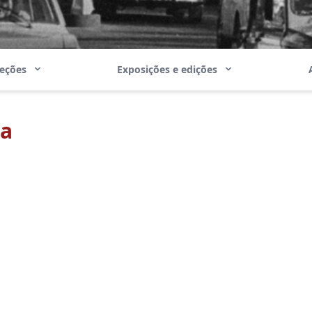
leções
Exposições e edições
da