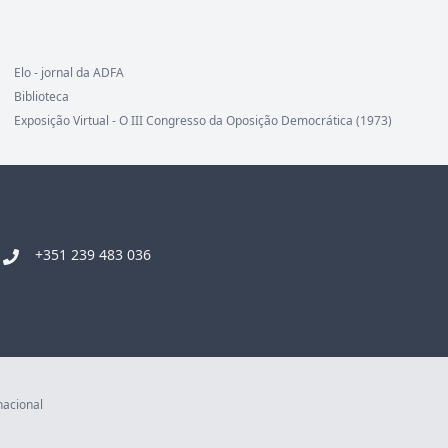
Elo - jornal da ADFA
Biblioteca
Exposição Virtual - O III Congresso da Oposição Democrática (1973)
+351 239 483 036
nacional