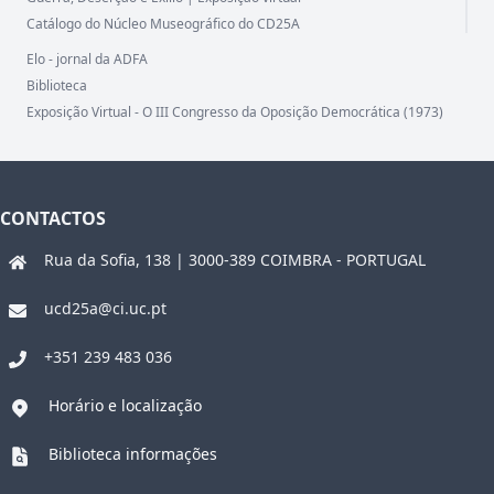
Catálogo do Núcleo Museográfico do CD25A
Elo - jornal da ADFA
Biblioteca
Exposição Virtual - O III Congresso da Oposição Democrática (1973)
CONTACTOS
Rua da Sofia, 138 | 3000-389 COIMBRA - PORTUGAL
ucd25a@ci.uc.pt
+351 239 483 036
Horário e localização
Biblioteca informações