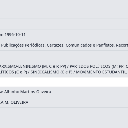
em:1996-10-11
 Publicações Periódicas, Cartazes, Comunicados e Panfletos, Recort
ARXISMO-LENINISMO (M, C e P, PP) / PARTIDOS POLÍTICOS (M; PP; C
ÍTICOS (C e P) / SINDICALISMO (C e P) / MOVIMENTO ESTUDANTIL, Li
sé Alhinho Martins Oliveira
.A.M. OLIVEIRA