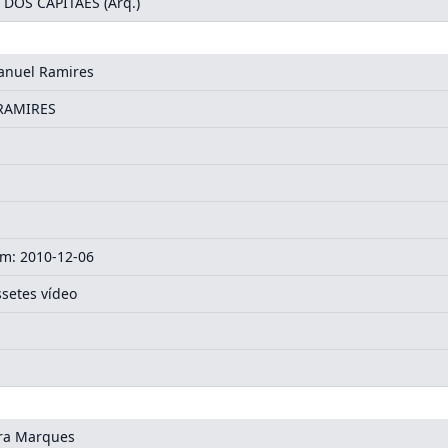
OS CAPITÃES (Arq.)
anuel Ramires
RAMIRES
m: 2010-12-06
ssetes vídeo
ira Marques