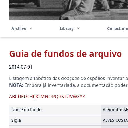
Archive
Library
Collectio
Guia de fundos de arquivo
2014-07-01
Listagem alfabética das doações de espólios inventari
NOTA:
Embora já inventariada, a documentação poderá 
A
B
C
D
E
F
G
H
I
J
K
L
M
N
O
P
Q
R
S
T
U
V
W
X
Y
Z
Nome do fundo
Alexandre Al
Sigla
ALVES COSTA